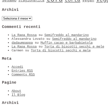
torta
sesamo
vegan
stagionalità
Archivi
Archivi
Commenti recenti
La Rapa Rossa
su
Semifreddo al mandarino
Alessandra Lovato
su
Semifreddo al mandarino
dadaumpappa
su
Muffin cacao e barbabietola
La Rapa Rossa
su
Torta di biscotti secchi e mele
Carmen
su
Torta di biscotti secchi e mele
Meta
Accedi
Entries
RSS
Comments
RSS
Pagine
About
Il Blog
Archivi