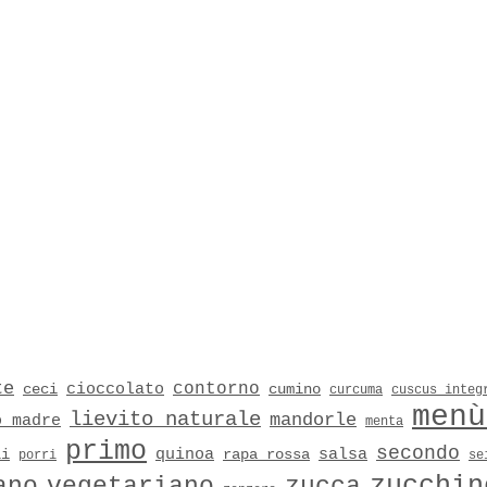
te
contorno
cioccolato
ceci
cumino
curcuma
cuscus integ
menù
lievito naturale
mandorle
o madre
menta
primo
secondo
quinoa
salsa
li
rapa rossa
porri
se
zucchin
ano
vegetariano
zucca