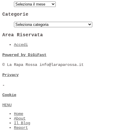
Categorie
Area Riservata
Accedi
Powered by DiGiFast
© La Rapa Rossa info@laraparossa.it
Privacy
-
Cookie
MENU
Home
About
Il Blog
Report