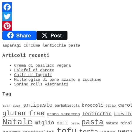
Facebook
Twitter
Share
Post
Pinterest
asparagi
curcuma
lenticchie
pasta
Articoli recenti
Crema di basilico vegana
Falafel di carote
Chili di fagioli
Millefoglie di pane azzimo e zucchine
Spring rolls vietnamiti
Tag
antipasto
caro
broccoli
barbabietola
cacao
agar agar
gluten free
lenticchie
Lievit
grano saraceno
Natale
pasta
miglio
noci
pino
patate
orzo
tofu
veg