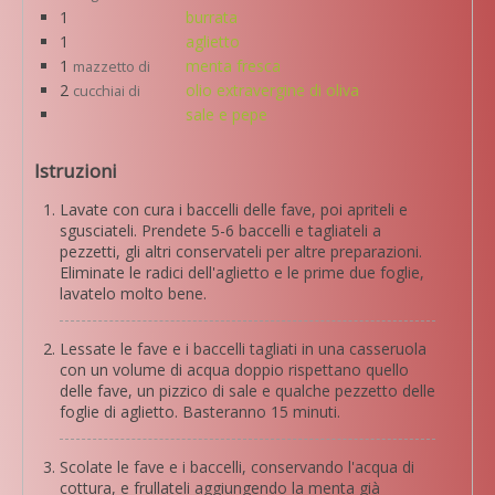
1
burrata
1
aglietto
1
menta fresca
mazzetto di
2
olio extravergine di oliva
cucchiai di
sale e pepe
Istruzioni
Lavate con cura i baccelli delle fave, poi apriteli e
sgusciateli. Prendete 5-6 baccelli e tagliateli a
pezzetti, gli altri conservateli per altre preparazioni.
Eliminate le radici dell'aglietto e le prime due foglie,
lavatelo molto bene.
Lessate le fave e i baccelli tagliati in una casseruola
con un volume di acqua doppio rispettano quello
delle fave, un pizzico di sale e qualche pezzetto delle
foglie di aglietto. Basteranno 15 minuti.
Scolate le fave e i baccelli, conservando l'acqua di
cottura, e frullateli aggiungendo la menta già