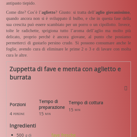
antipasto tiepido.
Come dite? Cos’è l’
aglietto
? Giusto: si tratta dell’
aglio giovanissimo
,
quando ancora non si è sviluppato il bulbo, e che in questa fase della
sua crescita può essere scambiato per un porro o un cipollotto. Invece,
tolte le radichette, sprigiona tutto l’aroma dell’aglio ma molto più
delicato, proprio perché è ancora giovane, al punto che possiamo
permetterci di gustarlo persino crudo. Si possono consumare anche le
foglie, avendo cura di eliminare le prime 2 o 3 e di lavare con molta
cura le altre.
Zuppetta di fave e menta con aglietto e
burrata
Tempo di
Tempo di cottura
Porzioni
preparazione
15
min
4
15
persone
min
Ingredienti
500
fave fresche
g di