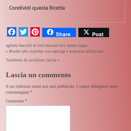
Condividi questa Ricetta
Facebook
Twitter
Pinterest
Share
Post
aglietto
baccelli di fave
burrata
fave
menta
zuppa
«
Risotto alle cicerchie con asparagi e scamorza affumicata
Tartellette di cavolfiore farcite
»
Lascia un commento
Il tuo indirizzo email non sarà pubblicato.
I campi obbligatori sono
contrassegnati
*
Commento
*