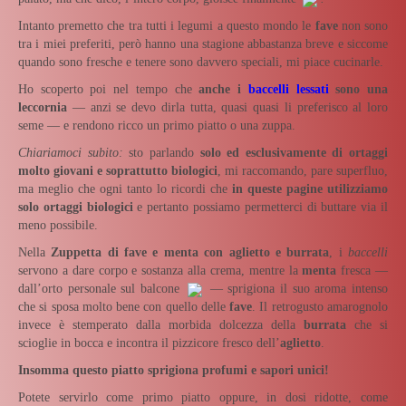
Intanto premetto che tra tutti i legumi a questo mondo le
fave
non sono
tra i miei preferiti, però hanno una stagione abbastanza breve e siccome
quando sono fresche e tenere sono davvero speciali, mi piace cucinarle.
Ho scoperto poi nel tempo che
anche i
baccelli lessati
sono una
leccornia
— anzi se devo dirla tutta, quasi quasi li preferisco al loro
seme — e rendono ricco un primo piatto o una zuppa.
Chiariamoci subito:
sto parlando
solo ed esclusivamente di ortaggi
molto giovani e soprattutto biologici
, mi raccomando, pare superfluo,
ma meglio che ogni tanto lo ricordi che
in queste pagine utilizziamo
solo ortaggi biologici
e pertanto possiamo permetterci di buttare via il
meno possibile.
Nella
Zuppetta di fave e menta con aglietto e burrata
, i
baccelli
servono a dare corpo e sostanza alla crema, mentre la
menta
fresca —
dall’orto personale sul balcone
— sprigiona il suo aroma intenso
che si sposa molto bene con quello delle
fave
. Il retrogusto amarognolo
invece è stemperato dalla morbida dolcezza della
burrata
che si
scioglie in bocca e incontra il pizzicore fresco dell’
aglietto
.
Insomma questo piatto sprigiona profumi e sapori unici!
Potete servirlo come primo piatto oppure, in dosi ridotte, come