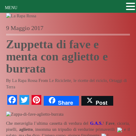
MENU
9 Maggio 2017
Zuppetta di fave e
menta con aglietto e
burrata
By
La Rapa Rossa
From
Le Riciclette, le ricette del riciclo
,
Ortaggi di
Terra
Facebook
Twitter
Pinterest
Share
Post
Che meraviglia l’ultima cassetta di verdura del
G.A.S.
!
Fave
, cicoria,
piselli,
aglietto
, insomma un tripudio di verdurine primaverili
e il
palato, ma che dico, l’intero corpo, gioisce finalmente
!