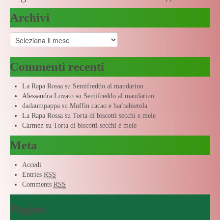
Archivi
Archivi
Commenti recenti
La Rapa Rossa
su
Semifreddo al mandarino
Alessandra Lovato
su
Semifreddo al mandarino
dadaumpappa
su
Muffin cacao e barbabietola
La Rapa Rossa
su
Torta di biscotti secchi e mele
Carmen
su
Torta di biscotti secchi e mele
Meta
Accedi
Entries
RSS
Comments
RSS
Pagine