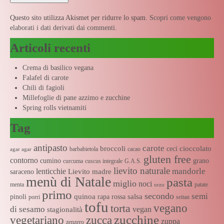
Questo sito utilizza Akismet per ridurre lo spam.
Scopri come vengono
elaborati i dati derivati dai commenti
.
Articoli recenti
Crema di basilico vegana
Falafel di carote
Chili di fagioli
Millefoglie di pane azzimo e zucchine
Spring rolls vietnamiti
Tag
antipasto
carote
broccoli
cioccolato
ceci
barbabietola
cacao
agar agar
gluten free
contorno
cumino
grano
curcuma
cuscus integrale
G.A.S.
lievito naturale
mandorle
lenticchie
Lievito madre
saraceno
menù di Natale
pasta
miglio
noci
menta
patate
orzo
primo
secondo
semi
quinoa
salsa
pinoli
rapa rossa
porri
seitan
tofu
vegano
torta
di sesamo
vegan
stagionalità
zucchine
vegetariano
zucca
zuppa
zenzero