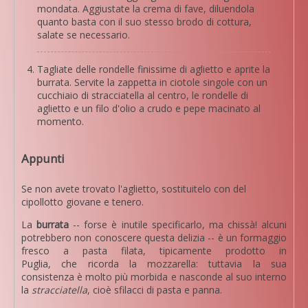
mondata. Aggiustate la crema di fave, diluendola
quanto basta con il suo stesso brodo di cottura,
salate se necessario.
Tagliate delle rondelle finissime di aglietto e aprite la
burrata. Servite la zappetta in ciotole singole con un
cucchiaio di stracciatella al centro, le rondelle di
aglietto e un filo d'olio a crudo e pepe macinato al
momento.
Appunti
Se non avete trovato l'aglietto, sostituitelo con del
cipollotto giovane e tenero.
La
burrata
-- forse è inutile specificarlo, ma chissà! alcuni
potrebbero non conoscere questa delizia -- è un formaggio
fresco a pasta filata, tipicamente prodotto in
Puglia, che ricorda la mozzarella: tuttavia la sua
consistenza è molto più morbida e nasconde al suo interno
la
stracciatella
, cioè sfilacci di pasta e panna.