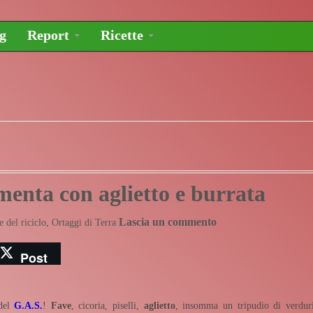
og
Report
Ricette
menta con aglietto e burrata
Lascia un commento
e del riciclo
,
Ortaggi di Terra
Post
 del
G.A.S.
!
Fave
, cicoria, piselli,
aglietto
, insomma un tripudio di verdur