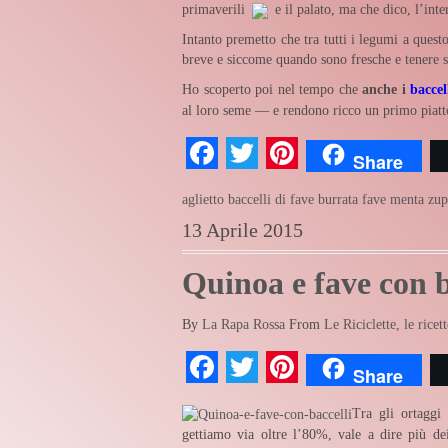
primaverili
e il palato, ma che dico, l’int
Intanto premetto che tra tutti i legumi a ques
breve e siccome quando sono fresche e tenere s
Ho scoperto poi nel tempo che
anche i
baccell
al loro seme — e rendono ricco un primo piat
Facebook
Twitter
Pinterest
Share
aglietto
baccelli di fave
burrata
fave
menta
zup
13 Aprile 2015
Quinoa e fave con b
By
La Rapa Rossa
From
Le Riciclette, le ricett
Facebook
Twitter
Pinterest
Share
Tra gli ortaggi
gettiamo via oltre l’80%, vale a dire più dei