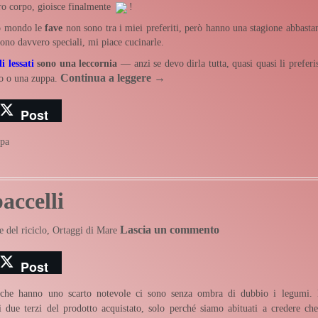
ero corpo, gioisce finalmente
!
to mondo le
fave
non sono tra i miei preferiti, però hanno una stagione abbasta
ono davvero speciali, mi piace cucinarle.
i lessati
sono una leccornia
— anzi se devo dirla tutta, quasi quasi li preferi
Continua a leggere
→
to o una zuppa.
Post
pa
accelli
Lascia un commento
e del riciclo
,
Ortaggi di Mare
Post
 che hanno uno scarto notevole ci sono senza ombra di dubbio i legumi.
 due terzi del prodotto acquistato, solo perché siamo abituati a credere che