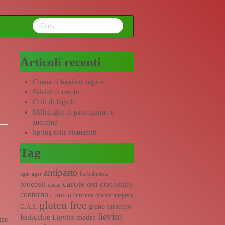
Articoli recenti
Crema di basilico vegana
Falafel di carote
Chili di fagioli
Millefoglie di pane azzimo e
zucchine
Spring rolls vietnamiti
Tag
antipasto
barbabietola
agar agar
carote
broccoli
cioccolato
ceci
cacao
contorno
cumino
curcuma
cuscus integrale
gluten free
grano saraceno
G.A.S.
lievito
lenticchie
Lievito madre
ine