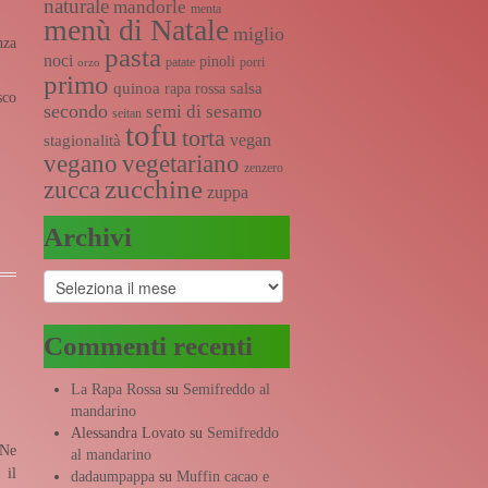
naturale
mandorle
menta
menù di Natale
miglio
nza
pasta
noci
pinoli
patate
porri
orzo
primo
quinoa
salsa
rapa rossa
sco
secondo
semi di sesamo
seitan
tofu
torta
vegan
stagionalità
vegano
vegetariano
zenzero
zucchine
zucca
zuppa
Archivi
Archivi
Commenti recenti
La Rapa Rossa
su
Semifreddo al
mandarino
Alessandra Lovato
su
Semifreddo
 Ne
al mandarino
 il
dadaumpappa
su
Muffin cacao e