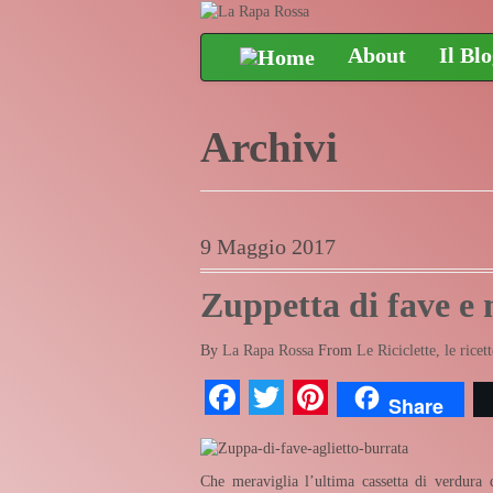
About
Il Bl
Archivi
9 Maggio 2017
Zuppetta di fave e 
By
La Rapa Rossa
From
Le Riciclette, le ricett
Facebook
Twitter
Pinterest
Share
Che meraviglia l’ultima cassetta di verdura