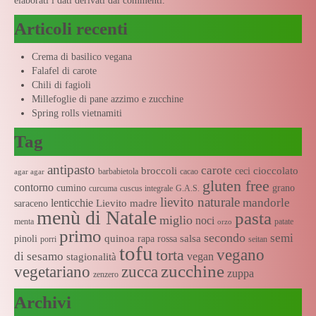
elaborati i dati derivati dai commenti
.
Articoli recenti
Crema di basilico vegana
Falafel di carote
Chili di fagioli
Millefoglie di pane azzimo e zucchine
Spring rolls vietnamiti
Tag
antipasto
carote
broccoli
cioccolato
ceci
barbabietola
cacao
agar agar
gluten free
contorno
cumino
grano
curcuma
cuscus integrale
G.A.S.
lievito naturale
mandorle
lenticchie
Lievito madre
saraceno
menù di Natale
pasta
miglio
noci
menta
patate
orzo
primo
secondo
semi
quinoa
salsa
pinoli
rapa rossa
porri
seitan
tofu
vegano
torta
di sesamo
vegan
stagionalità
zucchine
vegetariano
zucca
zuppa
zenzero
Archivi