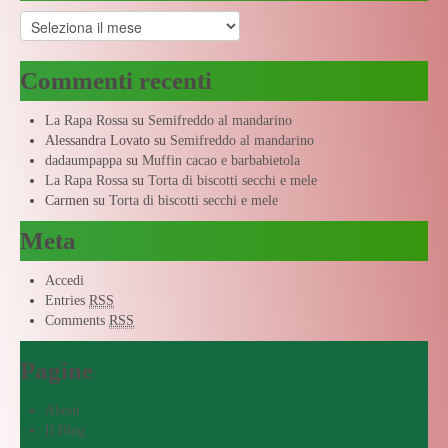
Archivi
Commenti recenti
La Rapa Rossa
su
Semifreddo al mandarino
Alessandra Lovato
su
Semifreddo al mandarino
dadaumpappa
su
Muffin cacao e barbabietola
La Rapa Rossa
su
Torta di biscotti secchi e mele
Carmen
su
Torta di biscotti secchi e mele
Meta
Accedi
Entries
RSS
Comments
RSS
Pagine
About
Il Blog