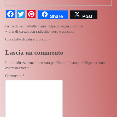
Facebook
Twitter
Pinterest
Share
Post
farina di ceci
frittelle
menta
polpette
vegan
zucchine
«
Tris di cereali con radicchio rosso e nocciole
Crocchette di tofu e broccoli
»
Lascia un commento
Il tuo indirizzo email non sarà pubblicato.
I campi obbligatori sono
contrassegnati
*
Commento
*