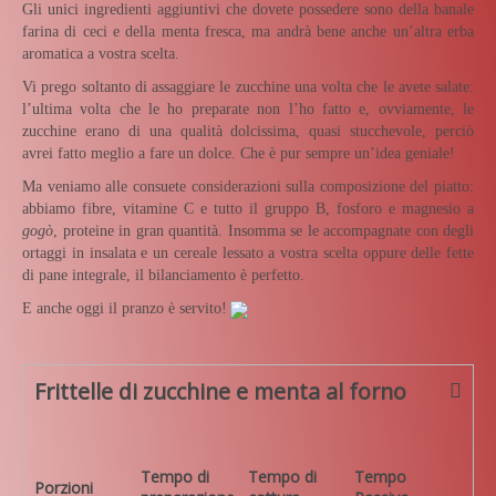
Gli unici ingredienti aggiuntivi che dovete possedere sono della banale
farina di ceci e della menta fresca, ma andrà bene anche un’altra erba
aromatica a vostra scelta.
Vi prego soltanto di assaggiare le zucchine una volta che le avete salate:
l’ultima volta che le ho preparate non l’ho fatto e, ovviamente, le
zucchine erano di una qualità dolcissima, quasi stucchevole, perciò
avrei fatto meglio a fare un dolce. Che è pur sempre un’idea geniale!
Ma veniamo alle consuete considerazioni sulla composizione del piatto:
abbiamo fibre, vitamine C e tutto il gruppo B, fosforo e magnesio a
gogò
, proteine in gran quantità. Insomma se le accompagnate con degli
ortaggi in insalata e un cereale lessato a vostra scelta oppure delle fette
di pane integrale, il bilanciamento è perfetto.
E anche oggi il pranzo è servito!
Frittelle di zucchine e menta al forno
Tempo di
Tempo di
Tempo
Porzioni