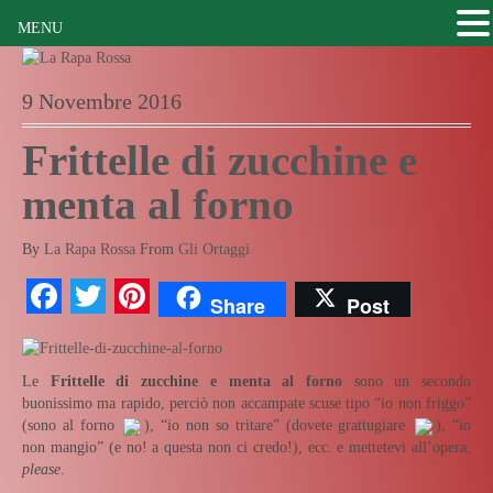
MENU
9 Novembre 2016
Frittelle di zucchine e
menta al forno
By
La Rapa Rossa
From
Gli Ortaggi
Facebook
Twitter
Pinterest
Share
Post
Le
Frittelle di zucchine e menta al forno
sono un secondo
buonissimo ma rapido, perciò non accampate scuse tipo “io non friggo”
(sono al forno
), “io non so tritare” (dovete grattugiare
), “io
non mangio” (e no! a questa non ci credo!), ecc. e mettetevi all’opera,
please
.