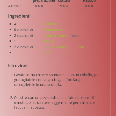
preparazione
cottura
Passivo
4
10
15
10
persone
min
min
min
Ingredienti
4
zucchine
8
farina di ceci
cucchiai di
2
foglie di menta
cucchiai di
fresca
1
limone
2
olio extravergine di oliva
cucchiai di
sale
Istruzioni
Lavate le zucchine e spuntatele con un coltello, poi
grattugiatele con la grattugia a fori larghi e
raccoglietele in una scodella.
Condite con un pizzico di sale e fate riposare 10
minuti, poi strizzatele leggermente per eliminare
l'acqua in eccesso.