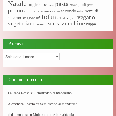
Natale
pasta
miglio
noci
pinoli
patate
porri
orzo
primo
secondo
semi di
quinoa
salsa
rapa rossa
seitan
tofu
vegano
torta
sesamo
vegan
stagionalità
zucchine
vegetariano
zucca
zuppa
zenzero
Archivi
Archivi
Commenti recenti
La Rapa Rossa
su
Semifreddo al mandarino
Alessandra Lovato
su
Semifreddo al mandarino
dadaumpappa
su
Muffin cacao e barbabietola