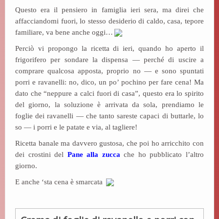
t
Questo era il pensiero in famiglia ieri sera, ma direi che
affacciandomi fuori, lo stesso desiderio di caldo, casa, tepore
familiare, va bene anche oggi…
Perciò vi propongo la ricetta di ieri, quando ho aperto il
frigorifero per sondare la dispensa — perché di uscire a
comprare qualcosa apposta, proprio no — e sono spuntati
porri e ravanelli: no, dico, un po’ pochino per fare cena! Ma
dato che “neppure a calci fuori di casa”, questo era lo spirito
del giorno, la soluzione è arrivata da sola, prendiamo le
foglie dei ravanelli — che tanto sareste capaci di buttarle, lo
so — i porri e le patate e via, al tagliere!
Ricetta banale ma davvero gustosa, che poi ho arricchito con
dei crostini del
Pane alla zucca
che ho pubblicato l’altro
giorno.
E anche ‘sta cena è smarcata