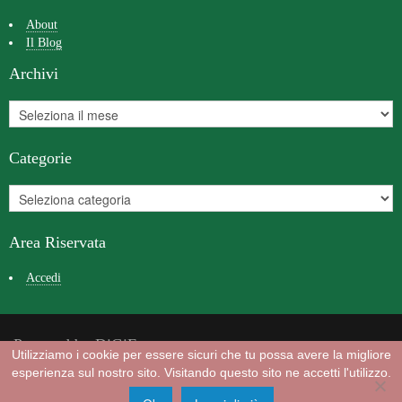
About
Il Blog
Archivi
Categorie
Area Riservata
Accedi
Powered by DiGiFast
Utilizziamo i cookie per essere sicuri che tu possa avere la migliore
© La Rapa Rossa info@laraparossa.it
esperienza sul nostro sito. Visitando questo sito ne accetti l'utilizzo.
Privacy
-
Cookie