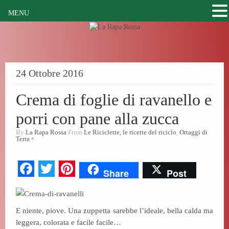
MENU
24 Ottobre 2016
Crema di foglie di ravanello e
porri con pane alla zucca
By
La Rapa Rossa
From
Le Riciclette, le ricette del riciclo
,
Ortaggi di
Terra
Fa
T
Pi
Share
Post
ce
wi
nt
bo
tte
er
E niente, piove. Una zuppetta sarebbe l’ideale, bella calda ma
ok
r
es
leggera, colorata e facile facile…