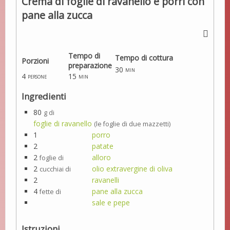
Crema di foglie di ravanello e porri con
pane alla zucca
Tempo di
Tempo di cottura
Porzioni
preparazione
30
min
4
15
persone
min
Ingredienti
80
g di
foglie di ravanello
(le foglie di due mazzetti)
1
porro
2
patate
2
alloro
foglie di
2
olio extravergine di oliva
cucchiai di
2
ravanelli
4
pane alla zucca
fette di
sale e pepe
Istruzioni