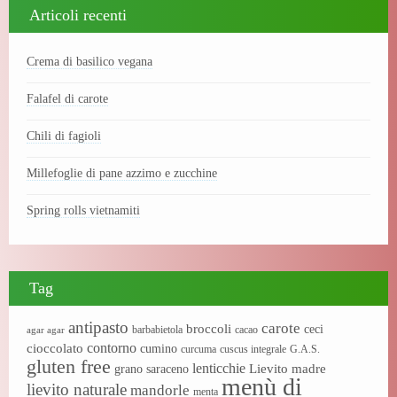
Articoli recenti
Crema di basilico vegana
Falafel di carote
Chili di fagioli
Millefoglie di pane azzimo e zucchine
Spring rolls vietnamiti
Tag
antipasto
carote
broccoli
ceci
barbabietola
cacao
agar agar
contorno
cioccolato
cumino
curcuma
cuscus integrale
G.A.S.
gluten free
lenticchie
Lievito madre
grano saraceno
menù di
lievito naturale
mandorle
menta