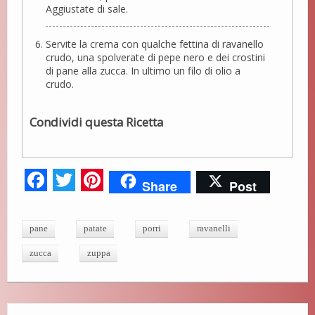
Aggiustate di sale.
Servite la crema con qualche fettina di ravanello
crudo, una spolverate di pepe nero e dei crostini
di pane alla zucca. In ultimo un filo di olio a
crudo.
Condividi questa Ricetta
Fa
T
Pi
Share
Post
ce
wi
nt
bo
tte
er
pane
patate
porri
ravanelli
ok
r
es
zucca
zuppa
t