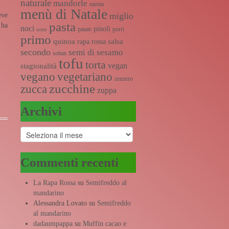
naturale
mandorle
menta
menù di Natale
miglio
eve
pasta
 ha
noci
pinoli
patate
porri
orzo
primo
quinoa
salsa
rapa rossa
secondo
semi di sesamo
seitan
tofu
torta
vegan
stagionalità
vegano
vegetariano
zenzero
zucchine
zucca
zuppa
Archivi
Archivi
Commenti recenti
La Rapa Rossa
su
Semifreddo al
mandarino
Alessandra Lovato
su
Semifreddo
al mandarino
dadaumpappa
su
Muffin cacao e