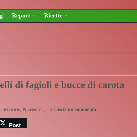
og
Report
Ricette
li di fagioli e bucce di carota
Lascia un commento
e del riciclo
,
Proteine Vegetali
Post