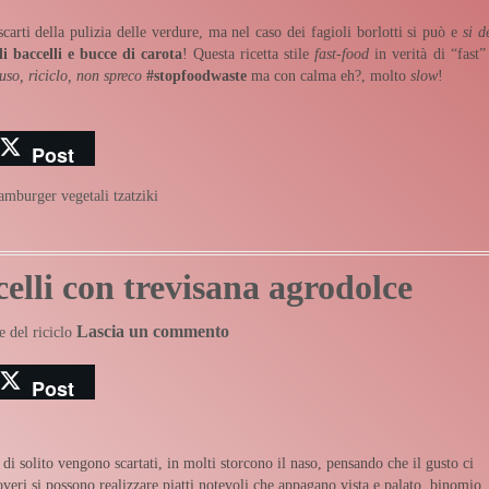
scarti della pulizia delle verdure, ma nel caso dei fagioli borlotti si può e
si d
 baccelli e bucce di carota
! Questa ricetta stile
fast-food
in verità di “fast”
iuso, riciclo, non spreco
#stopfoodwaste
ma con calma eh?, molto
slow
!
Post
amburger vegetali
tzatziki
celli con trevisana agrodolce
Lascia un commento
e del riciclo
Post
 di solito vengono scartati, in molti storcono il naso, pensando che il gusto ci
veri si possono realizzare piatti notevoli che appagano vista e palato, binomio