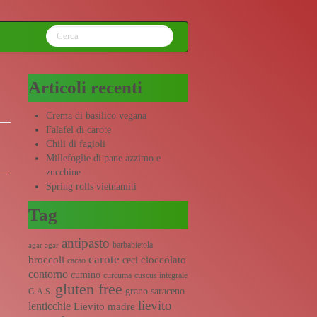
Articoli recenti
Crema di basilico vegana
Falafel di carote
Chili di fagioli
Millefoglie di pane azzimo e
zucchine
Spring rolls vietnamiti
Tag
antipasto
barbabietola
agar agar
carote
broccoli
cioccolato
ceci
cacao
contorno
cumino
curcuma
cuscus integrale
gluten free
grano saraceno
G.A.S.
lievito
lenticchie
Lievito madre