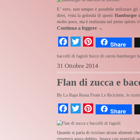
E’ vero, non sempre è possibile utilizzare gli 
direi, vista la golosità di questi
Hamburger di
molto poco, ma è realizzata nel pieno spirito
r
Continua a leggere
→
Facebook
Twitter
Pinterest
Share
baccelli di fagioli
bucce di carota
hamburger
h
31 Ottobre 2014
Flan di zucca e bac
By
La Rapa Rossa
From
Le Riciclette, le ricett
Facebook
Twitter
Pinterest
Share
Quando si parla di riciclare alcuni alimenti che
rimetterà senza dubbio. Invece con materiali po