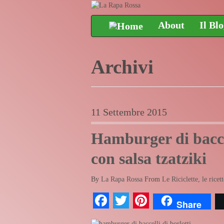
About
Il Bl
Archivi
11 Settembre 2015
Hamburger di baccel
con salsa tzatziki
By
La Rapa Rossa
From
Le Riciclette, le ricett
Facebook
Twitter
Pinterest
Share