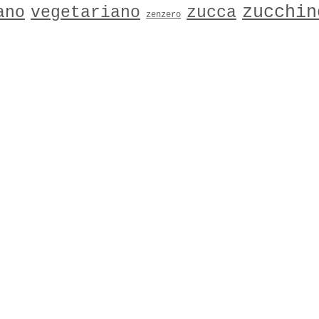
zucchin
ano
vegetariano
zucca
zenzero