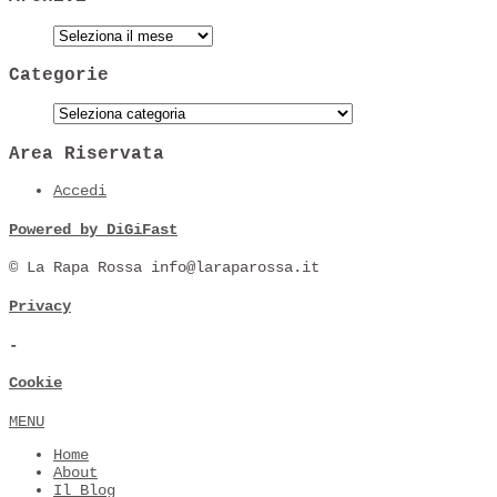
Categorie
Area Riservata
Accedi
Powered by DiGiFast
© La Rapa Rossa info@laraparossa.it
Privacy
-
Cookie
MENU
Home
About
Il Blog