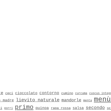
te
contorno
cioccolato
ceci
cumino
curcuma
cuscus integ
menù
lievito naturale
mandorle
o madre
menta
primo
secondo
quinoa
salsa
li
rapa rossa
porri
se