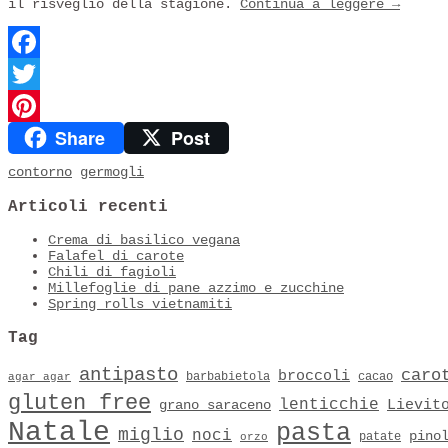
il risveglio della stagione.
Continua a leggere
→
Facebook
Twitter
Share
Post
Pinterest
contorno
germogli
Articoli recenti
Crema di basilico vegana
Falafel di carote
Chili di fagioli
Millefoglie di pane azzimo e zucchine
Spring rolls vietnamiti
Tag
antipasto
caro
broccoli
barbabietola
cacao
agar agar
gluten free
lenticchie
Lievit
grano saraceno
Natale
pasta
miglio
noci
pino
patate
orzo