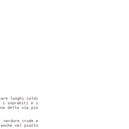
care luoghi caldi
i i soprabiti e i
ona della via più
, verdure crude e
 anche nel piatto