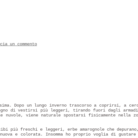
cia un commento
sima. Dopo un lungo inverno trascorso a coprirsi, a cer
ogno di vestirsi più leggeri, tirando fuori dagli armad
le nuvole, viene naturale spostarsi fisicamente nella z
cibi più freschi e leggeri, erbe amarognole che depurano
 nuova e colorata. Insomma ho proprio voglia di gustare