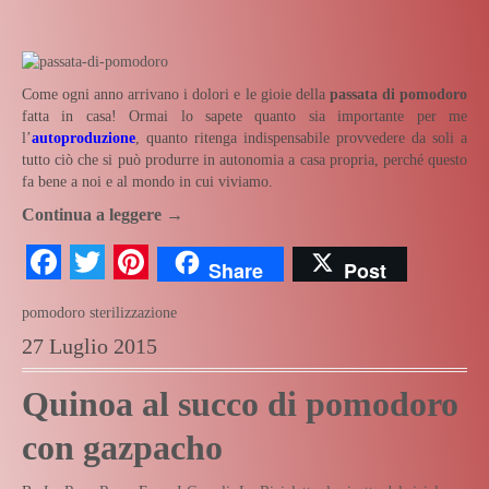
Come ogni anno arrivano i dolori e le gioie della
passata di pomodoro
fatta in casa! Ormai lo sapete quanto sia importante per me
l’
autoproduzione
, quanto ritenga indispensabile provvedere da soli a
tutto ciò che si può produrre in autonomia a casa propria, perché questo
fa bene a noi e al mondo in cui viviamo.
Continua a leggere
→
Facebook
Twitter
Pinterest
Share
Post
pomodoro
sterilizzazione
27 Luglio 2015
Quinoa al succo di pomodoro
con gazpacho