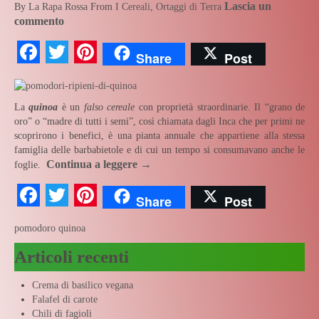
Lascia un
By
La Rapa Rossa
From
I Cereali
,
Ortaggi di Terra
commento
Facebook
Twitter
Pinterest
Share
Post
La
quinoa
è un
falso cereale
con proprietà straordinarie. Il “grano de
oro” o “madre di tutti i semi”, così chiamata dagli Inca che per primi ne
scoprirono i benefici, è una pianta annuale che appartiene alla stessa
famiglia delle barbabietole e di cui un tempo si consumavano anche le
Continua a leggere
→
foglie.
Facebook
Twitter
Pinterest
Share
Post
pomodoro
quinoa
Articoli recenti
Crema di basilico vegana
Falafel di carote
Chili di fagioli