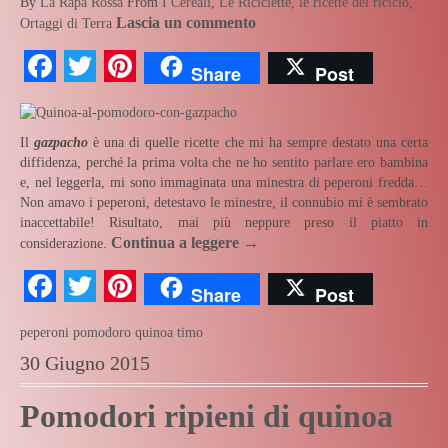
By
La Rapa Rossa
From
I Cereali
,
Le Riciclette, le ricette del riciclo
,
Lascia un commento
Ortaggi di Terra
Facebook
Twitter
Pinterest
Share
Post
Il
gazpacho
è una di quelle ricette che mi ha sempre destato una certa
diffidenza, perché la prima volta che ne ho sentito parlare ero bambina
e, nel leggerla, mi sono immaginata una minestra di peperoni fredda…
Non amavo i peperoni, detestavo le minestre, il connubio mi è sembrato
inaccettabile! Risultato, mai più neppure preso il piatto in
Continua a leggere
→
considerazione.
Facebook
Twitter
Pinterest
Share
Post
peperoni
pomodoro
quinoa
timo
30 Giugno 2015
Pomodori ripieni di quinoa