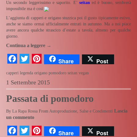
Un secondo leggerissimo e saporito. E’
seitan
ed è buono, sembrerà
impossibile ma è così
L’aggiunta di capperi e origano stuzzica poi il gusto tipicamente estivo,
anche se siamo ormai ufficialmente entrati in autunno. Ma a noi piace
avere ancora qualche strascico d’estate a tavola, almeno per qualche
giorno.
Continua a leggere
→
Facebook
Twitter
Pinterest
Share
Post
capperi
legenda
origano
pomodoro
seitan
vegan
1 Settembre 2015
Passata di pomodoro
Lascia
By
La Rapa Rossa
From
Autoproduzione
,
Salse e Condimenti
un commento
Facebook
Twitter
Pinterest
Share
Post