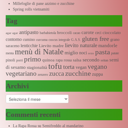
Millefoglie di pane azzimo e zucchine
Spring rolls vietnamiti
Tag
antipasto
carote
broccoli
cioccolato
ceci
barbabietola
cacao
agar agar
gluten free
contorno
cumino
grano
curcuma
cuscus integrale
G.A.S.
lievito naturale
mandorle
lenticchie
Lievito madre
saraceno
menù di Natale
pasta
miglio
noci
menta
patate
orzo
primo
secondo
semi
quinoa
salsa
pinoli
rapa rossa
porri
seitan
tofu
vegano
torta
di sesamo
vegan
stagionalità
zucchine
vegetariano
zucca
zuppa
zenzero
Archivi
Archivi
Commenti recenti
La Rapa Rossa
su
Semifreddo al mandarino