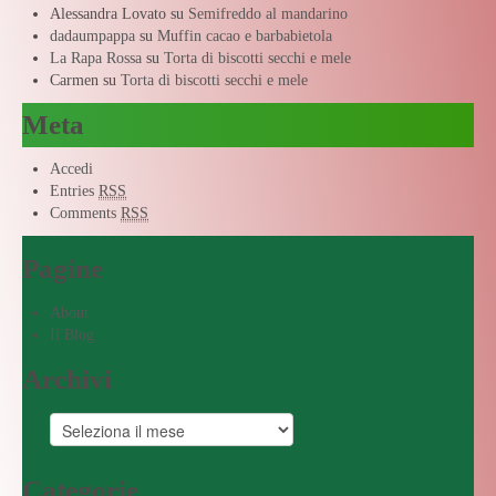
Alessandra Lovato
su
Semifreddo al mandarino
dadaumpappa
su
Muffin cacao e barbabietola
La Rapa Rossa
su
Torta di biscotti secchi e mele
Carmen
su
Torta di biscotti secchi e mele
Meta
Accedi
Entries
RSS
Comments
RSS
Pagine
About
Il Blog
Archivi
Categorie