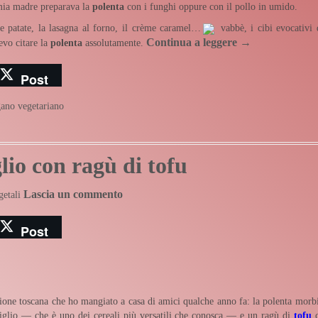
 mia madre preparava la
polenta
con i funghi oppure con il pollo in umido.
le patate, la lasagna al forno, il crème caramel…
vabbè, i cibi evocativi 
Continua a leggere
→
evo citare la
polenta
assolutamente.
Post
gano
vegetariano
lio con ragù di tofu
Lascia un commento
getali
Post
dizione toscana che ho mangiato a casa di amici qualche anno fa: la polenta morb
 miglio — che è uno dei cereali più versatili che conosca — e un ragù di
tofu
c