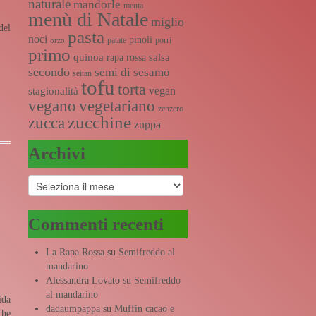
naturale
mandorle
menta
menù di Natale
miglio
del
pasta
noci
pinoli
patate
porri
orzo
primo
quinoa
salsa
rapa rossa
secondo
semi di sesamo
seitan
tofu
torta
vegan
stagionalità
vegano
vegetariano
zenzero
zucchine
zucca
zuppa
Archivi
Archivi
Commenti recenti
La Rapa Rossa
su
Semifreddo al
mandarino
Alessandra Lovato
su
Semifreddo
al mandarino
ida
dadaumpappa
su
Muffin cacao e
he