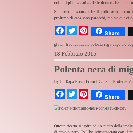
nulla di più evocativo delle domeniche in cui
Sì, certo, ci sono anche il pollo arrosto con 
profumo di casa sono parecchi, ma tra questi d
Facebook
Twitter
Pinterest
Share
gluten free
lenticchie
polenta
ragù vegetale
ve
18 Febbraio 2015
Polenta nera di mig
By
La Rapa Rossa
From
I Cereali
,
Proteine Ve
Facebook
Twitter
Pinterest
Share
Questa ricetta si ispira ad un piatto della tra
di cavolo nero. Io l’ho reinterpretata con il