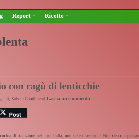
og
Report
Ricette
olenta
o con ragù di lenticchie
Lascia un commento
getali
,
Salse e Condimenti
Post
cucina di tradizione nel nord Italia, non siete d’accordo? Non riesco a pensar