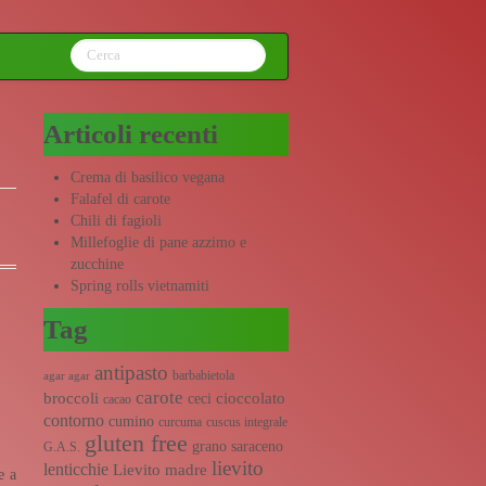
Articoli recenti
Crema di basilico vegana
Falafel di carote
Chili di fagioli
Millefoglie di pane azzimo e
zucchine
Spring rolls vietnamiti
Tag
antipasto
barbabietola
agar agar
carote
broccoli
cioccolato
ceci
cacao
contorno
cumino
curcuma
cuscus integrale
gluten free
grano saraceno
G.A.S.
lievito
lenticchie
Lievito madre
e a