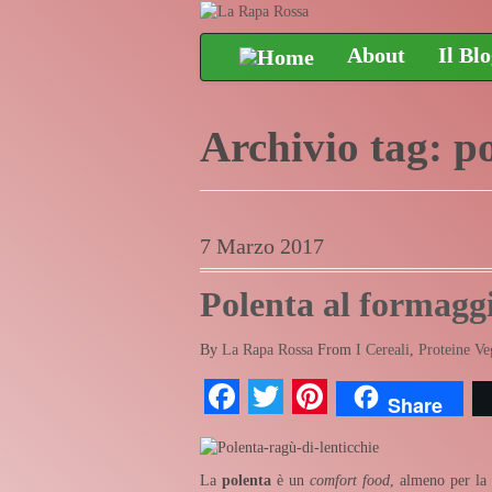
About
Il Bl
Archivio tag:
p
7 Marzo 2017
Polenta al formaggi
By
La Rapa Rossa
From
I Cereali
,
Proteine Ve
Facebook
Twitter
Pinterest
Share
La
polenta
è un
comfort food
, almeno per la 