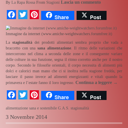
Lascia un commento
By
La Rapa Rossa
From
Stagioni
Facebook
Twitter
Pinterest
Share
Post
Immagine da internet (www.amiche-weightwatchers.forumfree.it)
La
stagionalità
dei prodotti alimentari sembra proprio che vada a
braccetto con una
sana alimentazione
. Il ritmo delle variazioni che
intercorrono nel clima a seconda delle zone e il conseguente variare
delle colture in sua funzione, segna il ritmo corretto anche per il nostro
corpo. Secondo le filosofie orientali, il corpo necessita di alimenti più
dolci e calorici man mano che ci si inoltra nella stagione fredda, per
lasciare il passo invece ad alimenti energizzanti e vitali quando la
Continua a leggere
→
primavera e l’estate fanno il loro ingresso.
Facebook
Twitter
Pinterest
Share
Post
alimentazione sana e sostenibile
G.A.S.
stagionalità
3 Novembre 2014