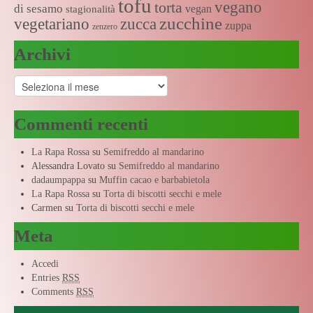
tofu
vegano
torta
di sesamo
vegan
stagionalità
zucchine
vegetariano
zucca
zuppa
zenzero
Archivi
Archivi
Commenti recenti
La Rapa Rossa
su
Semifreddo al mandarino
Alessandra Lovato
su
Semifreddo al mandarino
dadaumpappa
su
Muffin cacao e barbabietola
La Rapa Rossa
su
Torta di biscotti secchi e mele
Carmen
su
Torta di biscotti secchi e mele
Meta
Accedi
Entries
RSS
Comments
RSS