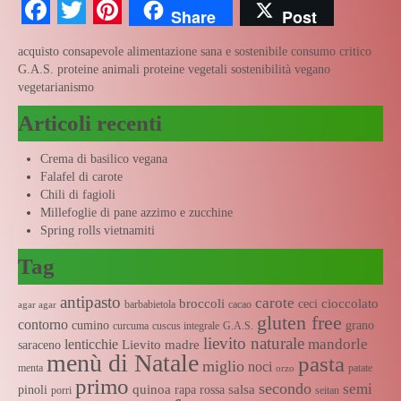
Facebook
Twitter
Pinterest
Share
Post
acquisto consapevole
alimentazione sana e sostenibile
consumo critico
G.A.S.
proteine animali
proteine vegetali
sostenibilità
vegano
vegetarianismo
Articoli recenti
Crema di basilico vegana
Falafel di carote
Chili di fagioli
Millefoglie di pane azzimo e zucchine
Spring rolls vietnamiti
Tag
antipasto
carote
broccoli
cioccolato
ceci
barbabietola
cacao
agar agar
gluten free
contorno
cumino
grano
curcuma
cuscus integrale
G.A.S.
lievito naturale
mandorle
lenticchie
Lievito madre
saraceno
menù di Natale
pasta
miglio
noci
menta
patate
orzo
primo
secondo
semi
quinoa
salsa
pinoli
rapa rossa
porri
seitan