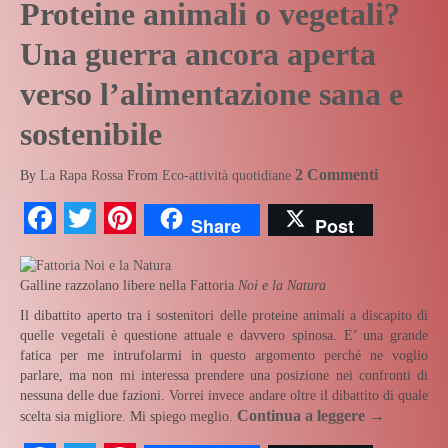
Proteine animali o vegetali?
Una guerra ancora aperta
verso l’alimentazione sana e
sostenibile
2 Commenti
By
La Rapa Rossa
From
Eco-attività quotidiane
Facebook
Twitter
Pinterest
Share
Post
Galline razzolano libere nella Fattoria
Noi e la Natura
Il dibattito aperto tra i sostenitori delle proteine animali a discapito di
quelle vegetali è questione attuale e davvero spinosa. E’ una grande
fatica per me intrufolarmi in questo argomento perché ne voglio
parlare, ma non mi interessa prendere una posizione nei confronti di
nessuna delle due fazioni. Vorrei invece andare oltre il dibattito di quale
Continua a leggere
→
scelta sia migliore. Mi spiego meglio.