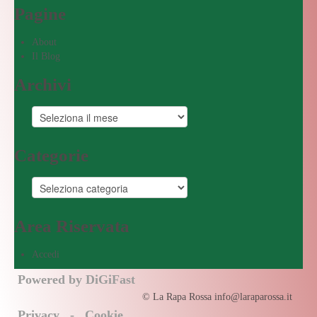
Pagine
About
Il Blog
Archivi
Categorie
Area Riservata
Accedi
Powered by DiGiFast
© La Rapa Rossa info@laraparossa.it
Privacy
-
Cookie