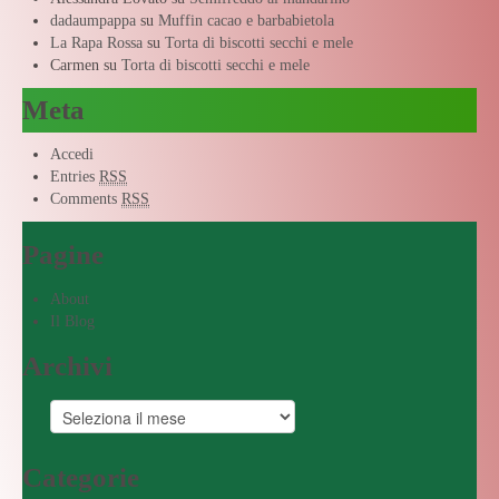
dadaumpappa
su
Muffin cacao e barbabietola
La Rapa Rossa
su
Torta di biscotti secchi e mele
Carmen
su
Torta di biscotti secchi e mele
Meta
Accedi
Entries
RSS
Comments
RSS
Pagine
About
Il Blog
Archivi
Categorie