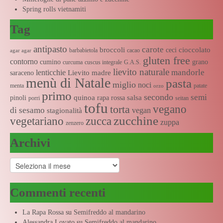
Spring rolls vietnamiti
Tag
antipasto
carote
broccoli
cioccolato
ceci
barbabietola
cacao
agar agar
gluten free
contorno
cumino
grano
curcuma
cuscus integrale
G.A.S.
lievito naturale
mandorle
lenticchie
Lievito madre
saraceno
menù di Natale
pasta
miglio
noci
menta
patate
orzo
primo
secondo
semi
quinoa
salsa
pinoli
rapa rossa
porri
seitan
tofu
vegano
torta
di sesamo
vegan
stagionalità
zucchine
vegetariano
zucca
zuppa
zenzero
Archivi
Archivi
Commenti recenti
La Rapa Rossa
su
Semifreddo al mandarino
Alessandra Lovato
su
Semifreddo al mandarino