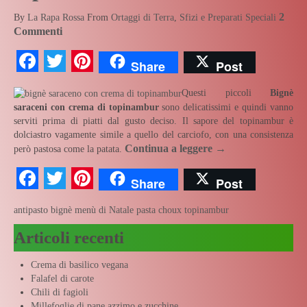
2
By
La Rapa Rossa
From
Ortaggi di Terra
,
Sfizi e Preparati Speciali
Commenti
Facebook
Twitter
Pinterest
Share
Post
Questi piccoli
Bignè
saraceni con crema di topinambur
sono delicatissimi e quindi vanno
serviti prima di piatti dal gusto deciso. Il sapore del topinambur è
dolciastro vagamente simile a quello del carciofo, con una consistenza
Continua a leggere
→
però pastosa come la patata.
Facebook
Twitter
Pinterest
Share
Post
antipasto
bignè
menù di Natale
pasta choux
topinambur
Articoli recenti
Crema di basilico vegana
Falafel di carote
Chili di fagioli
Millefoglie di pane azzimo e zucchine