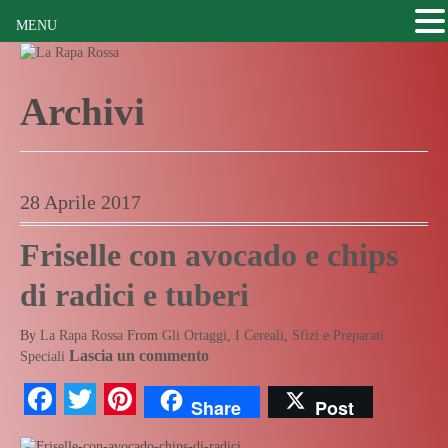
MENU
Archivi
28 Aprile 2017
Friselle con avocado e chips
di radici e tuberi
By
La Rapa Rossa
From
Gli Ortaggi
,
I Cereali
,
Sfizi e Preparati
Lascia un commento
Speciali
Facebook
Twitter
Pinterest
Share
Post