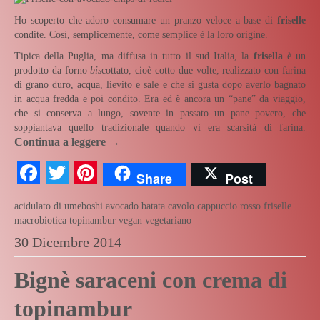
Ho scoperto che adoro consumare un pranzo veloce a base di
friselle
condite. Così, semplicemente, come semplice è la loro origine.
Tipica della Puglia, ma diffusa in tutto il sud Italia, la
frisella
è un
prodotto da forno
bis
cottato, cioè cotto due volte, realizzato con farina
di grano duro, acqua, lievito e sale e che si gusta dopo averlo bagnato
in acqua fredda e poi condito. Era ed è ancora un “pane” da viaggio,
che si conserva a lungo, sovente in passato un pane povero, che
soppiantava quello tradizionale quando vi era scarsità di farina.
Continua a leggere
→
Facebook
Twitter
Pinterest
Share
Post
acidulato di umeboshi
avocado
batata
cavolo cappuccio rosso
friselle
macrobiotica
topinambur
vegan
vegetariano
30 Dicembre 2014
Bignè saraceni con crema di
topinambur