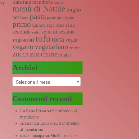
naturale
mandorle
menta
avy
menù di Natale
miglio
pasta
noci
pinoli
patate
porri
orzo
primo
quinoa
salsa
rapa rossa
secondo
semi di sesamo
seitan
tofu
torta
vegan
stagionalità
vegano
vegetariano
zenzero
zucchine
zucca
zuppa
Archivi
Archivi
Commenti recenti
La Rapa Rossa
su
Semifreddo al
mandarino
Alessandra Lovato
su
Semifreddo
al mandarino
dadaumpappa
su
Muffin cacao e