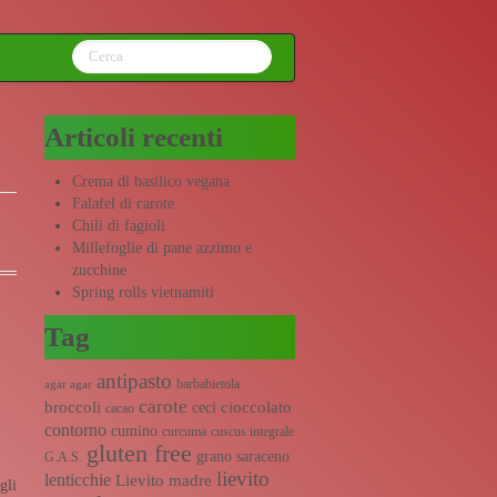
Articoli recenti
Crema di basilico vegana
Falafel di carote
Chili di fagioli
Millefoglie di pane azzimo e
zucchine
Spring rolls vietnamiti
Tag
antipasto
barbabietola
agar agar
carote
broccoli
cioccolato
ceci
cacao
contorno
cumino
curcuma
cuscus integrale
gluten free
grano saraceno
G.A.S.
lievito
lenticchie
Lievito madre
gli