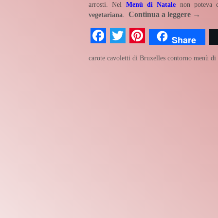
arrosti. Nel
Menù di Natale
non poteva ch
Continua a leggere
→
vegetariana
.
Facebook
Twitter
Pinterest
Share
carote
cavoletti di Bruxelles
contorno
menù di 