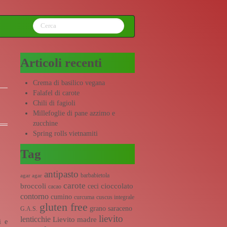
Articoli recenti
Crema di basilico vegana
Falafel di carote
Chili di fagioli
Millefoglie di pane azzimo e
zucchine
Spring rolls vietnamiti
Tag
antipasto
barbabietola
agar agar
carote
broccoli
cioccolato
ceci
cacao
contorno
cumino
curcuma
cuscus integrale
gluten free
grano saraceno
G.A.S.
lievito
lenticchie
Lievito madre
i e