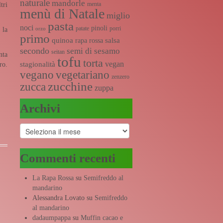
naturale
mandorle
menta
tri
menù di Natale
miglio
pasta
noci
pinoli
patate
porri
orzo
 la
primo
quinoa
salsa
rapa rossa
secondo
semi di sesamo
seitan
nta
tofu
torta
vegan
stagionalità
ro.
vegano
vegetariano
zenzero
zucchine
zucca
zuppa
Archivi
Archivi
Commenti recenti
La Rapa Rossa
su
Semifreddo al
mandarino
Alessandra Lovato
su
Semifreddo
al mandarino
dadaumpappa
su
Muffin cacao e