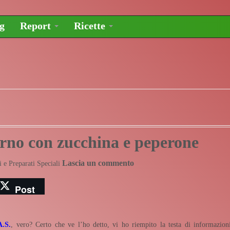
og
Report
Ricette
orno con zucchina e peperone
Lascia un commento
i e Preparati Speciali
Post
A.S.
, vero? Certo che ve l’ho detto, vi ho riempito la testa di informazion