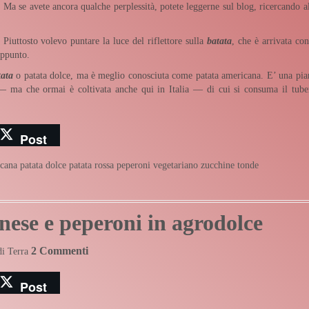
! Ma se avete ancora qualche perplessità, potete leggerne sul blog, ricercando al
uttosto volevo puntare la luce del riflettore sulla
batata
, che è arrivata con
ppunto.
tata
o patata dolce, ma è meglio conosciuta come patata americana. E’ una pia
— ma che ormai è coltivata anche qui in Italia — di cui si consuma il tube
Post
icana
patata dolce
patata rossa
peperoni
vegetariano
zucchine tonde
inese e peperoni in agrodolce
2 Commenti
di Terra
Post