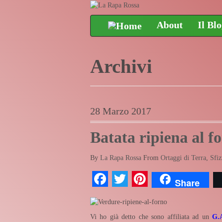
About
Il Bl
Archivi
28 Marzo 2017
Batata ripiena al f
By
La Rapa Rossa
From
Ortaggi di Terra
,
Sfiz
Facebook
Twitter
Pinterest
Share
Vi ho già detto che sono affiliata ad un
G.