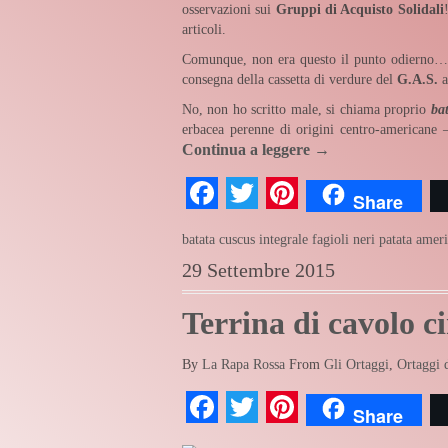
osservazioni sui
Gruppi di Acquisto Solidali
articoli.
Comunque, non era questo il punto odierno… Pi
consegna della cassetta di verdure del
G.A.S.
a
No, non ho scritto male, si chiama proprio
ba
erbacea perenne di origini centro-americane 
Continua a leggere
→
Facebook
Twitter
Pinterest
Share
batata
cuscus integrale
fagioli neri
patata amer
29 Settembre 2015
Terrina di cavolo c
By
La Rapa Rossa
From
Gli Ortaggi
,
Ortaggi 
Facebook
Twitter
Pinterest
Share