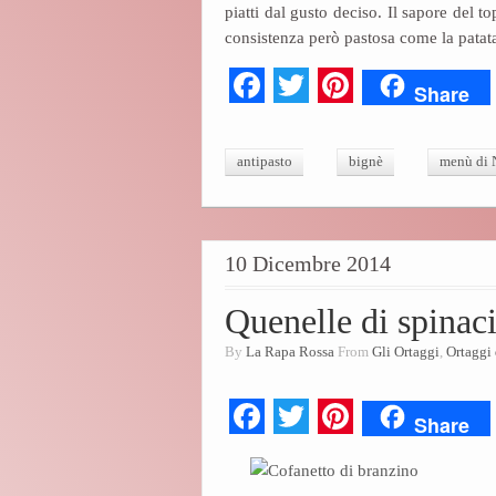
ok
r
es
piatti dal gusto deciso. Il sapore del 
t
consistenza però pastosa come la patat
Fa
T
Pi
Share
ce
wi
nt
bo
tte
er
antipasto
bignè
menù di 
ok
r
es
t
10 Dicembre 2014
Quenelle di spinaci
By
La Rapa Rossa
From
Gli Ortaggi
,
Ortaggi 
Fa
T
Pi
Share
ce
wi
nt
bo
tte
er