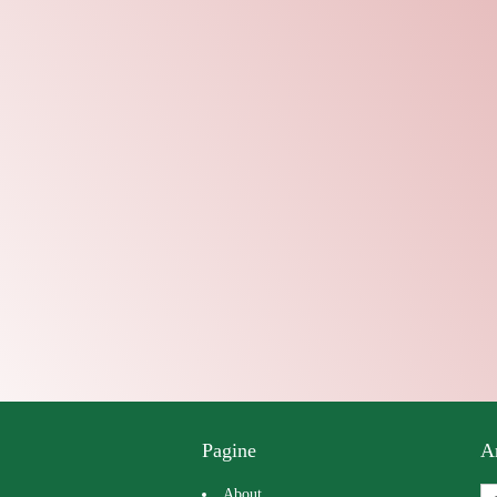
Pagine
A
About