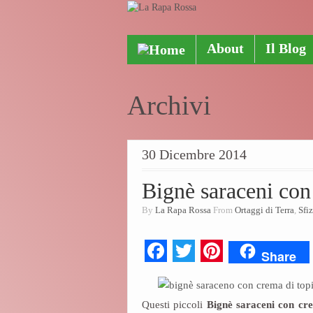
About
Il Blog
Archivi
30 Dicembre 2014
Bignè saraceni con
By
La Rapa Rossa
From
Ortaggi di Terra
,
Sfiz
Fa
T
Pi
Share
ce
wi
nt
bo
tte
er
Questi piccoli
Bignè saraceni con cr