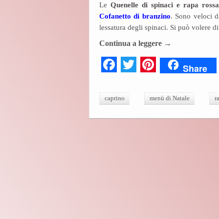
Le
Quenelle di spinaci e rapa rossa
ok
r
es
Cofanetto di branzino
. Sono veloci d
t
lessatura degli spinaci. Si può volere d
Continua a leggere
→
Fa
T
Pi
Share
ce
wi
nt
bo
tte
er
caprino
menù di Natale
r
ok
r
es
t