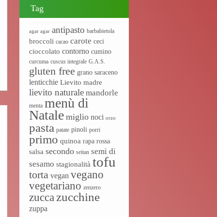
Tag
antipasto
barbabietola
agar agar
carote
broccoli
ceci
cacao
contorno
cioccolato
cumino
curcuma
cuscus integrale
G.A.S.
gluten free
grano saraceno
lenticchie
Lievito madre
lievito naturale
mandorle
menù di
menta
Natale
miglio
noci
orzo
pasta
pinoli
patate
porri
primo
quinoa
rapa rossa
secondo
semi di
salsa
seitan
tofu
sesamo
stagionalità
vegano
torta
vegan
vegetariano
zenzero
zucchine
zucca
zuppa