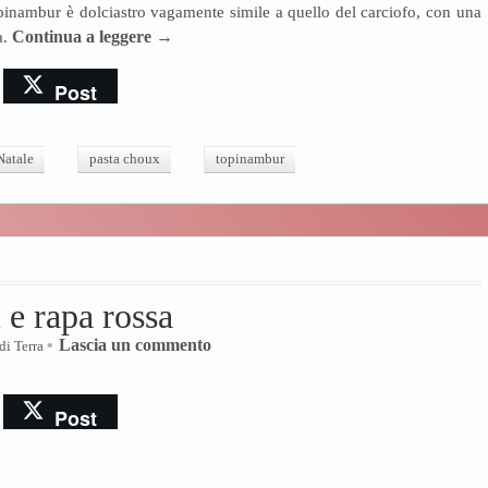
topinambur è dolciastro vagamente simile a quello del carciofo, con una
a.
Continua a leggere
→
Post
Natale
pasta choux
topinambur
 e rapa rossa
Lascia un commento
di Terra
Post