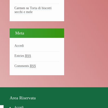
Carmen
su
Torta di biscotti
secchi e mele
Meta
Accedi
Entries
RSS
Comments
RSS
Area Riservata
Accedi