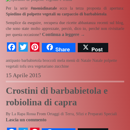
Per la serie
#menùdinatale
ecco la terza proposta di apertura:
Spiedino di polpette vegetali su carpaccio di barbabietola
.
Semplice da eseguire, recupera due ricette abbastanza recenti sul blog,
che sono state molto apprezzate, perciò, dico io, perché non rivisitarle
Continua a leggere
→
per questa occasione?
Facebook
Twitter
Pinterest
Share
Post
antipasto
barbabietola
broccoli
mela
menù di Natale
Natale
polpette
vegetali
tofu
uva
vegetariano
zucchine
15 Aprile 2015
Crostini di barbabietola e
robiolina di capra
By
La Rapa Rossa
From
Ortaggi di Terra
,
Sfizi e Preparati Speciali
Lascia un commento