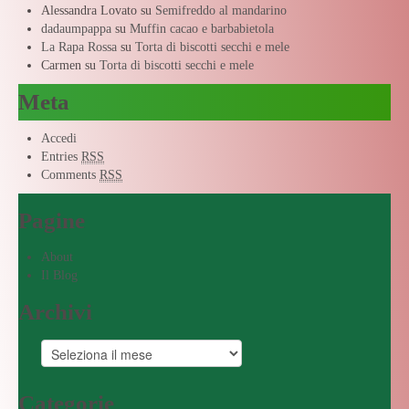
Alessandra Lovato
su
Semifreddo al mandarino
dadaumpappa
su
Muffin cacao e barbabietola
La Rapa Rossa
su
Torta di biscotti secchi e mele
Carmen
su
Torta di biscotti secchi e mele
Meta
Accedi
Entries
RSS
Comments
RSS
Pagine
About
Il Blog
Archivi
Categorie