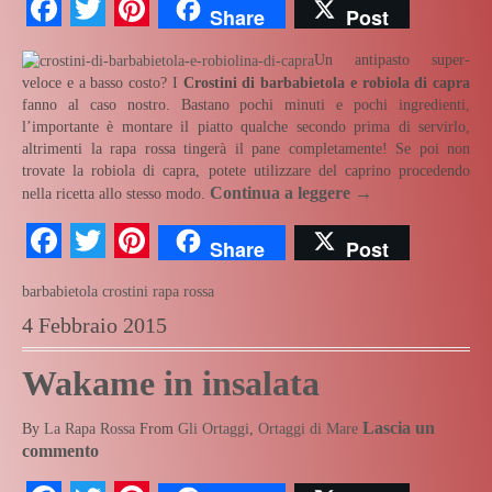
Facebook
Twitter
Pinterest
Share
Post
Un antipasto super-
veloce e a basso costo? I
Crostini di barbabietola e robiola di capra
fanno al caso nostro. Bastano pochi minuti e pochi ingredienti,
l’importante è montare il piatto qualche secondo prima di servirlo,
altrimenti la rapa rossa tingerà il pane completamente! Se poi non
trovate la robiola di capra, potete utilizzare del caprino procedendo
Continua a leggere
→
nella ricetta allo stesso modo.
Facebook
Twitter
Pinterest
Share
Post
barbabietola
crostini
rapa rossa
4 Febbraio 2015
Wakame in insalata
Lascia un
By
La Rapa Rossa
From
Gli Ortaggi
,
Ortaggi di Mare
commento