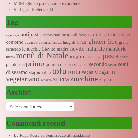
Millefoglie di pane azzimo e zucchine
Spring rolls vietnamiti
Tag
antipasto
carote
broccoli
cioccolato
ceci
barbabietola
cacao
agar agar
gluten free
contorno
cumino
grano
curcuma
cuscus integrale
G.A.S.
lievito naturale
mandorle
lenticchie
Lievito madre
saraceno
menù di Natale
pasta
miglio
noci
menta
patate
orzo
primo
secondo
semi
quinoa
salsa
pinoli
rapa rossa
porri
seitan
tofu
vegano
torta
di sesamo
vegan
stagionalità
zucchine
vegetariano
zucca
zuppa
zenzero
Archivi
Archivi
Commenti recenti
La Rapa Rossa
su
Semifreddo al mandarino