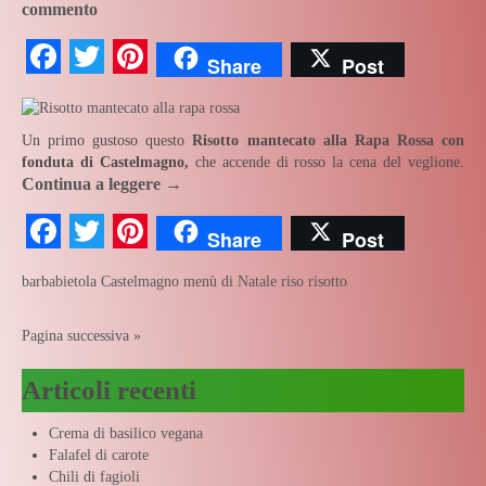
commento
Facebook
Twitter
Pinterest
Share
Post
Un primo gustoso questo
Risotto mantecato alla Rapa Rossa con
fonduta di Castelmagno,
che accende di rosso la cena del veglione.
Continua a leggere
→
Facebook
Twitter
Pinterest
Share
Post
barbabietola
Castelmagno
menù di Natale
riso
risotto
Pagina successiva »
Articoli recenti
Crema di basilico vegana
Falafel di carote
Chili di fagioli