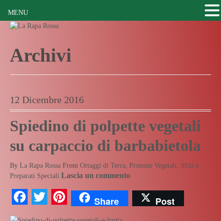
MENU
Archivi
12 Dicembre 2016
Spiedino di polpette vegetali
su carpaccio di barbabietola
By
La Rapa Rossa
From
Ortaggi di Terra
,
Proteine Vegetali
,
Sfizi e
Lascia un commento
Preparati Speciali
Facebook
Twitter
Pinterest
Share
Post