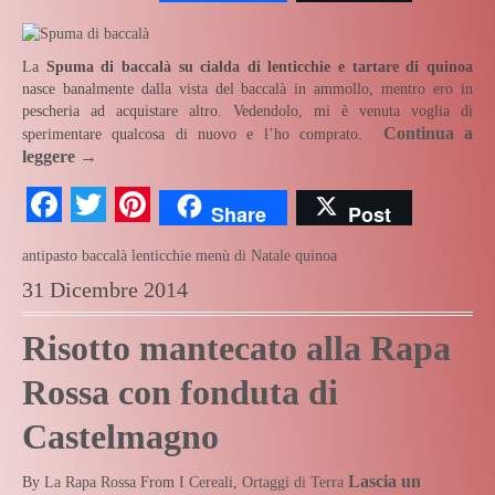
La
Spuma di baccalà su cialda di lenticchie e tartare di quinoa
nasce banalmente dalla vista del baccalà in ammollo, mentro ero in
pescheria ad acquistare altro. Vedendolo, mi è venuta voglia di
Continua a
sperimentare qualcosa di nuovo e l’ho comprato.
leggere
→
Facebook
Twitter
Pinterest
Share
Post
antipasto
baccalà
lenticchie
menù di Natale
quinoa
31 Dicembre 2014
Risotto mantecato alla Rapa
Rossa con fonduta di
Castelmagno
Lascia un
By
La Rapa Rossa
From
I Cereali
,
Ortaggi di Terra