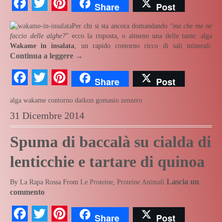
Facebook
Twitter
Pinterest
Share
Post
Per chi si sta ancora domandando “
ma che me ne
faccio delle alghe?
” ecco la risposta, o almeno una delle tante: alga
Wakame in insalata
, un rapido contorno ricco di sali minerali.
Continua a leggere
→
Facebook
Twitter
Pinterest
Share
Post
alga wakame
contorno
daikon
gomasio
zenzero
31 Dicembre 2014
Spuma di baccalà su cialda di
lenticchie e tartare di quinoa
Lascia un
By
La Rapa Rossa
From
Le Proteine
,
Proteine Animali
commento
Facebook
Twitter
Pinterest
Share
Post