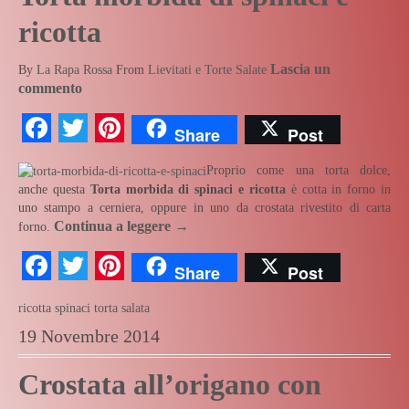
ricotta
Lascia un
By
La Rapa Rossa
From
Lievitati e Torte Salate
commento
Facebook
Twitter
Pinterest
Share
Post
Proprio come una torta dolce,
anche questa
Torta morbida di spinaci e ricotta
è cotta in forno in
uno stampo a cerniera, oppure in uno da crostata rivestito di carta
Continua a leggere
→
forno.
Facebook
Twitter
Pinterest
Share
Post
ricotta
spinaci
torta salata
19 Novembre 2014
Crostata all’origano con