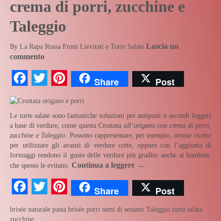
crema di porri, zucchine e
Taleggio
Lascia un
By
La Rapa Rossa
From
Lievitati e Torte Salate
commento
Facebook
Twitter
Pinterest
Share
Post
Le torte salate sono fantastiche soluzioni per antipasti o secondi leggeri
a base di verdure, come questa
Crostata all’origano con crema di porri,
zucchine e Taleggio
. Possono rappresentare, per esempio, ottime ricette
per utilizzare gli avanzi di verdure cotte, oppure con l’aggiunta di
formaggi rendono il gusto delle verdure più gradito anche ai bambini,
Continua a leggere
→
che spesso le evitano.
Facebook
Twitter
Pinterest
Share
Post
brisée naturale
pasta brisée
porri
semi di sesamo
Taleggio
torta salata
zucchine