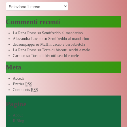
Archivi
Commenti recenti
La Rapa Rossa
su
Semifreddo al mandarino
Alessandra Lovato
su
Semifreddo al mandarino
dadaumpappa
su
Muffin cacao e barbabietola
La Rapa Rossa
su
Torta di biscotti secchi e mele
Carmen
su
Torta di biscotti secchi e mele
Meta
Accedi
Entries
RSS
Comments
RSS
Pagine
About
Il Blog