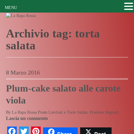
MENU
Archivio tag:
torta
salata
8 Marzo 2016
Plum-cake salato alle carote
viola
By
La Rapa Rossa
From
Lievitati e Torte Salate
,
Proteine Vegetali
Lascia un commento
Facebook
Twitter
Pinterest
Share
Post