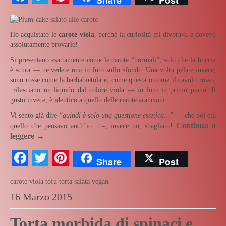
Ho acquistato le
carote viola
, perché la curiosità mi divorava e dovevo
assolutamente provarle!
Si presentano esattamente come le carote “normali”, solo che la buccia
è scura — ne vedete una in foto sullo sfondo. Una volta pelate invece,
sono rosse come la barbabietola e, come questa o come il cavolo rosso,
rilasciano un liquido dal colore viola — in foto in primo piano. Il
gusto invece, è identico a quello delle carote arancioni.
Vi sento già dire “
quindi è solo una questione estetica…
” — che poi era
Continua a
quello che pensavo anch’io
–, invece no, sbagliato!
leggere
→
Facebook
Twitter
Pinterest
Share
Post
carote viola
tofu
torta salata
vegan
16 Marzo 2015
Torta morbida di spinaci e