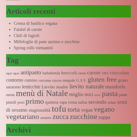
Articoli recenti
Crema di basilico vegana
Falafel di carote
Chili di fagioli
Millefoglie di pane azzimo e zucchine
Spring rolls vietnamiti
Tag
antipasto
carote
broccoli
cioccolato
ceci
barbabietola
cacao
agar agar
gluten free
contorno
cumino
grano
curcuma
cuscus integrale
G.A.S.
lievito naturale
mandorle
lenticchie
Lievito madre
saraceno
menù di Natale
pasta
miglio
noci
menta
patate
orzo
primo
secondo
semi
quinoa
salsa
pinoli
rapa rossa
porri
seitan
tofu
vegano
torta
di sesamo
vegan
stagionalità
zucchine
vegetariano
zucca
zuppa
zenzero
Archivi