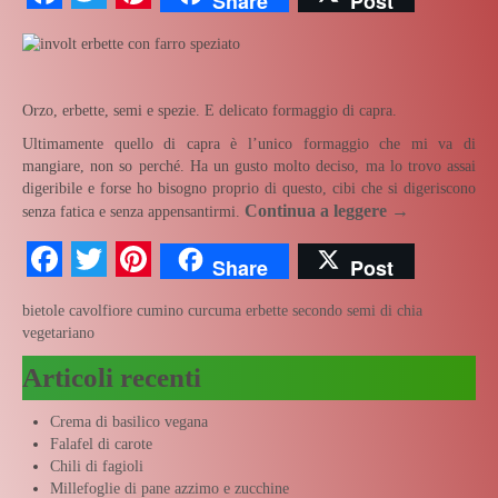
Share
Post
Orzo, erbette, semi e spezie. E delicato formaggio di capra.
Ultimamente quello di capra è l’unico formaggio che mi va di
mangiare, non so perché. Ha un gusto molto deciso, ma lo trovo assai
digeribile e forse ho bisogno proprio di questo, cibi che si digeriscono
Continua a leggere
→
senza fatica e senza appensantirmi.
Facebook
Twitter
Pinterest
Share
Post
bietole
cavolfiore
cumino
curcuma
erbette
secondo
semi di chia
vegetariano
Articoli recenti
Crema di basilico vegana
Falafel di carote
Chili di fagioli
Millefoglie di pane azzimo e zucchine