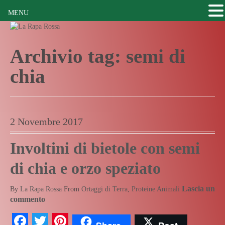
MENU
Archivio tag:
semi di
chia
2 Novembre 2017
Involtini di bietole con semi
di chia e orzo speziato
Lascia un
By
La Rapa Rossa
From
Ortaggi di Terra
,
Proteine Animali
commento
Facebook
Twitter
Pinterest