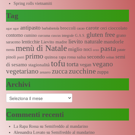
Spring rolls vietnamiti
Tag
antipasto
carote
broccoli
cioccolato
ceci
barbabietola
cacao
agar agar
gluten free
contorno
cumino
grano
curcuma
cuscus integrale
G.A.S.
lievito naturale
mandorle
lenticchie
Lievito madre
saraceno
menù di Natale
pasta
miglio
noci
menta
patate
orzo
primo
secondo
semi
quinoa
salsa
pinoli
rapa rossa
porri
seitan
tofu
vegano
torta
di sesamo
vegan
stagionalità
zucchine
vegetariano
zucca
zuppa
zenzero
Archivi
Archivi
Commenti recenti
La Rapa Rossa
su
Semifreddo al mandarino
Alessandra Lovato
su
Semifreddo al mandarino