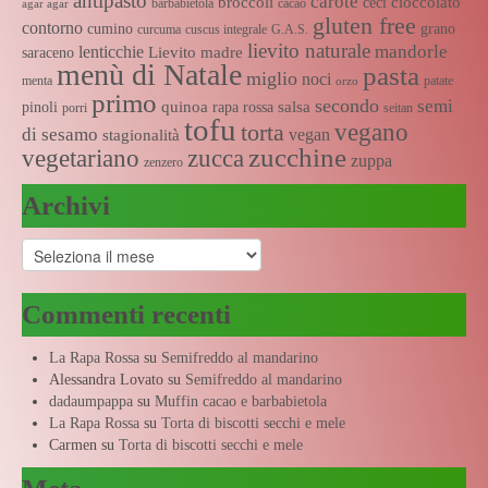
antipasto
carote
broccoli
cioccolato
ceci
barbabietola
cacao
agar agar
gluten free
contorno
cumino
grano
curcuma
cuscus integrale
G.A.S.
lievito naturale
mandorle
lenticchie
Lievito madre
saraceno
menù di Natale
pasta
miglio
noci
menta
patate
orzo
primo
secondo
semi
quinoa
salsa
pinoli
rapa rossa
porri
seitan
tofu
vegano
torta
di sesamo
vegan
stagionalità
zucchine
vegetariano
zucca
zuppa
zenzero
Archivi
Archivi
Commenti recenti
La Rapa Rossa
su
Semifreddo al mandarino
Alessandra Lovato
su
Semifreddo al mandarino
dadaumpappa
su
Muffin cacao e barbabietola
La Rapa Rossa
su
Torta di biscotti secchi e mele
Carmen
su
Torta di biscotti secchi e mele