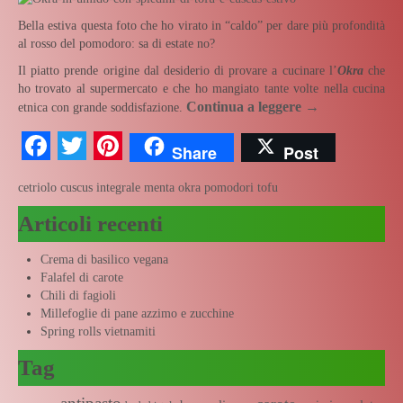
Bella estiva questa foto che ho virato in “caldo” per dare più profondità
al rosso del pomodoro: sa di estate no?
Il piatto prende origine dal desiderio di provare a cucinare l’
Okra
che
ho trovato al supermercato e che ho mangiato tante volte nella cucina
Continua a leggere
→
etnica con grande soddisfazione.
Facebook
Twitter
Pinterest
Share
Post
cetriolo
cuscus integrale
menta
okra
pomodori
tofu
Articoli recenti
Crema di basilico vegana
Falafel di carote
Chili di fagioli
Millefoglie di pane azzimo e zucchine
Spring rolls vietnamiti
Tag