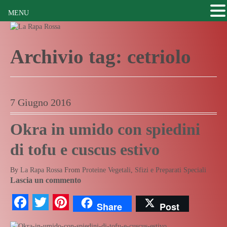
MENU
Archivio tag:
cetriolo
7 Giugno 2016
Okra in umido con spiedini
di tofu e cuscus estivo
By
La Rapa Rossa
From
Proteine Vegetali
,
Sfizi e Preparati Speciali
Lascia un commento
Facebook
Twitter
Pinterest
Share
Post