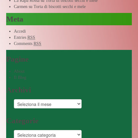
La Rapa Rossa
su
Torta di biscotti secchi e mele
Carmen
su
Torta di biscotti secchi e mele
Meta
Accedi
Entries
RSS
Comments
RSS
Pagine
About
Il Blog
Archivi
Categorie