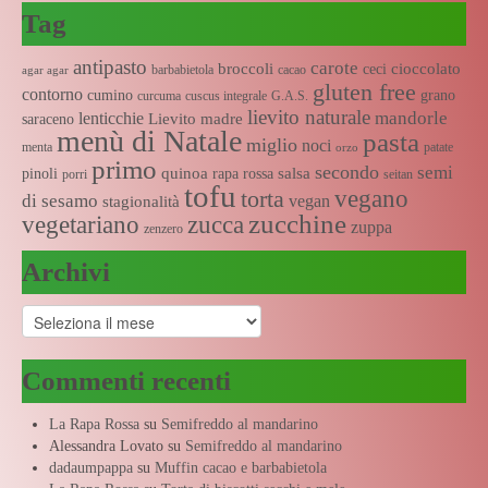
Tag
antipasto
carote
broccoli
cioccolato
ceci
barbabietola
cacao
agar agar
gluten free
contorno
cumino
grano
curcuma
cuscus integrale
G.A.S.
lievito naturale
mandorle
lenticchie
Lievito madre
saraceno
menù di Natale
pasta
miglio
noci
menta
patate
orzo
primo
secondo
semi
quinoa
salsa
pinoli
rapa rossa
porri
seitan
tofu
vegano
torta
di sesamo
vegan
stagionalità
zucchine
vegetariano
zucca
zuppa
zenzero
Archivi
Archivi
Commenti recenti
La Rapa Rossa
su
Semifreddo al mandarino
Alessandra Lovato
su
Semifreddo al mandarino
dadaumpappa
su
Muffin cacao e barbabietola