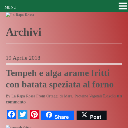
MENU
Archivi
19 Aprile 2018
Tempeh e alga arame fritti
con batata speziata al forno
Lascia un
By
La Rapa Rossa
From
Ortaggi di Mare
,
Proteine Vegetali
commento
Facebook
Twitter
Pinterest
Share
Post