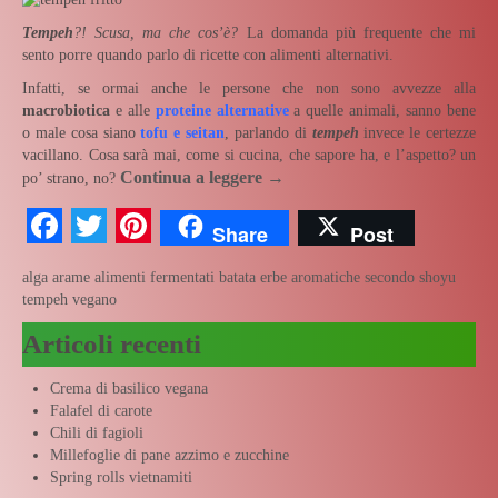
Tempeh
?! Scusa, ma che cos’è?
La domanda più frequente che mi
sento porre quando parlo di ricette con alimenti alternativi.
Infatti, se ormai anche le persone che non sono avvezze alla
macrobiotica
e alle
proteine alternative
a quelle animali, sanno bene
o male cosa siano
tofu e seitan
, parlando di
tempeh
invece le certezze
vacillano. Cosa sarà mai, come si cucina, che sapore ha, e l’aspetto? un
Continua a leggere
→
po’ strano, no?
Facebook
Twitter
Pinterest
Share
Post
alga arame
alimenti fermentati
batata
erbe aromatiche
secondo
shoyu
tempeh
vegano
Articoli recenti
Crema di basilico vegana
Falafel di carote
Chili di fagioli
Millefoglie di pane azzimo e zucchine
Spring rolls vietnamiti