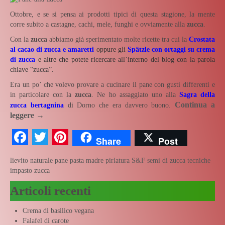
Ottobre, e se si pensa ai prodotti tipici di questa stagione, la mente
corre subito a castagne, cachi, mele, funghi e ovviamente alla
zucca
.
Con la
zucca
abbiamo già sperimentato molte ricette tra cui la
Crostata
al cacao di zucca e amaretti
oppure gli
Spätzle con ortaggi su crema
di zucca
e altre che potete ricercare all’interno del blog con la parola
chiave “zucca”.
Era un po’ che volevo provare a cucinare il pane con gusti differenti e
in particolare con la
zucca
. Ne ho assaggiato uno alla
Sagra della
Continua a
zucca bertagnina
di Dorno che era davvero buono.
leggere
→
Facebook
Twitter
Pinterest
Share
Post
lievito naturale
pane
pasta madre
pirlatura
S&F
semi di zucca
tecniche
impasto
zucca
Articoli recenti
Crema di basilico vegana
Falafel di carote