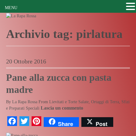
MENU
Archivio tag:
pirlatura
20 Ottobre 2016
Pane alla zucca con pasta
madre
By
La Rapa Rossa
From
Lievitati e Torte Salate
,
Ortaggi di Terra
,
Sfizi
Lascia un commento
e Preparati Speciali
Facebook
Twitter
Pinterest
Share
Post