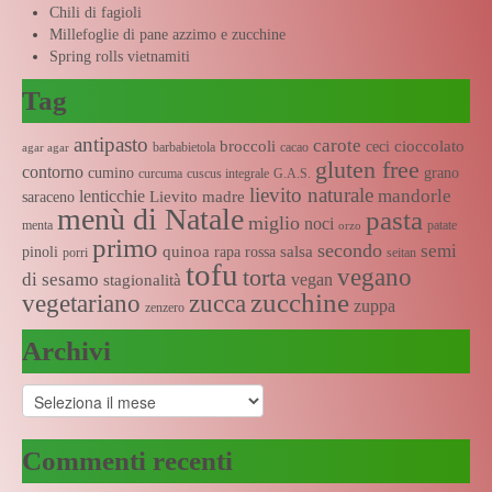
Chili di fagioli
Millefoglie di pane azzimo e zucchine
Spring rolls vietnamiti
Tag
antipasto
carote
broccoli
cioccolato
ceci
barbabietola
cacao
agar agar
gluten free
contorno
cumino
grano
curcuma
cuscus integrale
G.A.S.
lievito naturale
mandorle
lenticchie
Lievito madre
saraceno
menù di Natale
pasta
miglio
noci
menta
patate
orzo
primo
secondo
semi
quinoa
salsa
pinoli
rapa rossa
porri
seitan
tofu
vegano
torta
di sesamo
vegan
stagionalità
zucchine
vegetariano
zucca
zuppa
zenzero
Archivi
Archivi
Commenti recenti