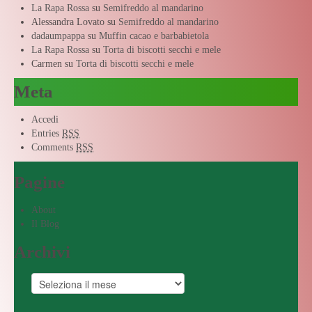
La Rapa Rossa
su
Semifreddo al mandarino
Alessandra Lovato
su
Semifreddo al mandarino
dadaumpappa
su
Muffin cacao e barbabietola
La Rapa Rossa
su
Torta di biscotti secchi e mele
Carmen
su
Torta di biscotti secchi e mele
Meta
Accedi
Entries
RSS
Comments
RSS
Pagine
About
Il Blog
Archivi