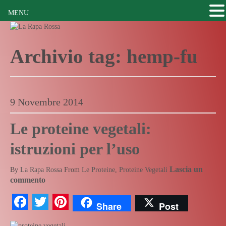
MENU
Archivio tag:
hemp-fu
9 Novembre 2014
Le proteine vegetali:
istruzioni per l’uso
Lascia un
By
La Rapa Rossa
From
Le Proteine
,
Proteine Vegetali
commento
Facebook
Twitter
Pinterest
Share
Post