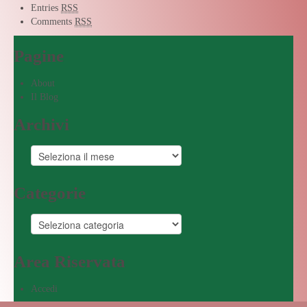
Entries
RSS
Comments
RSS
Pagine
About
Il Blog
Archivi
Categorie
Area Riservata
Accedi