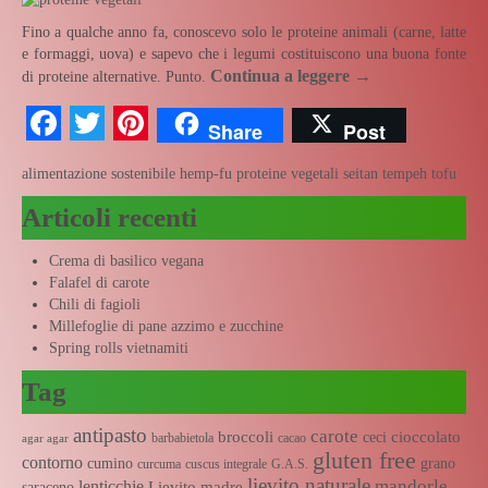
Fino a qualche anno fa, conoscevo solo le proteine animali (carne, latte
e formaggi, uova) e sapevo che i legumi costituiscono una buona fonte
Continua a leggere
→
di proteine alternative. Punto.
Facebook
Twitter
Pinterest
Share
Post
alimentazione sostenibile
hemp-fu
proteine vegetali
seitan
tempeh
tofu
Articoli recenti
Crema di basilico vegana
Falafel di carote
Chili di fagioli
Millefoglie di pane azzimo e zucchine
Spring rolls vietnamiti
Tag
antipasto
carote
broccoli
cioccolato
ceci
barbabietola
cacao
agar agar
gluten free
contorno
cumino
grano
curcuma
cuscus integrale
G.A.S.
lievito naturale
mandorle
lenticchie
Lievito madre
saraceno