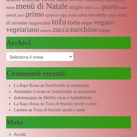
menù di Natale
pasta
miglio
noci
menta
patate
orzo
primo
secondo
semi
quinoa
salsa
pinoli
rapa rossa
porri
seitan
tofu
vegano
torta
di sesamo
vegan
stagionalità
zucchine
vegetariano
zucca
zuppa
zenzero
Archivi
Archivi
Commenti recenti
La Rapa Rossa
su
Semifreddo al mandarino
Alessandra Lovato
su
Semifreddo al mandarino
dadaumpappa
su
Muffin cacao e barbabietola
La Rapa Rossa
su
Torta di biscotti secchi e mele
Carmen
su
Torta di biscotti secchi e mele
Meta
Accedi