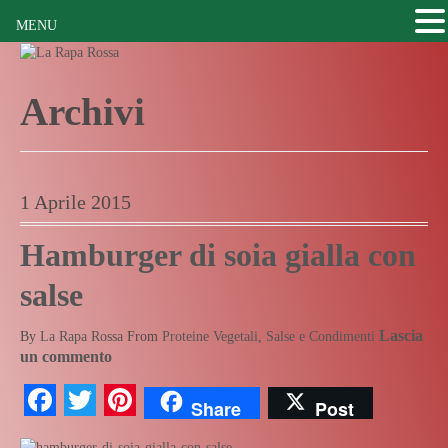
MENU
Archivi
1 Aprile 2015
Hamburger di soia gialla con
salse
Lascia
By
La Rapa Rossa
From
Proteine Vegetali
,
Salse e Condimenti
un commento
Facebook
Twitter
Pinterest
Share
Post