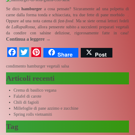
Se dico
hamburger
a cosa pensate? Sicuramente ad una polpetta di
carne dalla forma tonda e schiacciata, tra due fette di pane morbido
.
Oppure ad una nota catena di
fast-food
. Ma se siete ormai lettori fedeli
de
LaRapaRossa,
allora penserete subito a succulenti preparati vegetali
da condire con salsine deliziose, rigorosamente fatte in casa!
Continua a leggere
→
Facebook
Twitter
Pinterest
Share
Post
condimento
hamburger vegetali
salsa
Articoli recenti
Crema di basilico vegana
Falafel di carote
Chili di fagioli
Millefoglie di pane azzimo e zucchine
Spring rolls vietnamiti
Tag