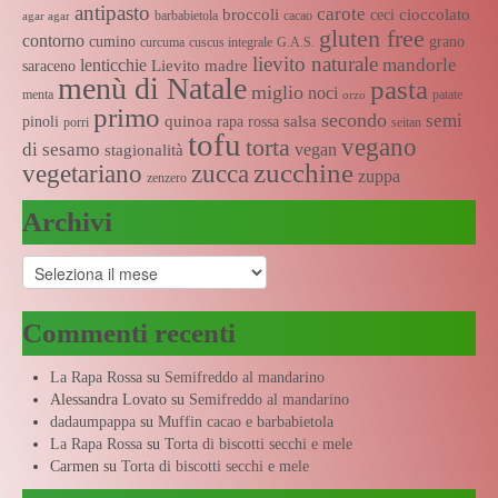
antipasto
carote
broccoli
cioccolato
ceci
barbabietola
cacao
agar agar
gluten free
contorno
cumino
grano
curcuma
cuscus integrale
G.A.S.
lievito naturale
mandorle
lenticchie
Lievito madre
saraceno
menù di Natale
pasta
miglio
noci
menta
patate
orzo
primo
secondo
semi
quinoa
salsa
pinoli
rapa rossa
porri
seitan
tofu
vegano
torta
di sesamo
vegan
stagionalità
zucchine
vegetariano
zucca
zuppa
zenzero
Archivi
Archivi
Commenti recenti
La Rapa Rossa
su
Semifreddo al mandarino
Alessandra Lovato
su
Semifreddo al mandarino
dadaumpappa
su
Muffin cacao e barbabietola
La Rapa Rossa
su
Torta di biscotti secchi e mele
Carmen
su
Torta di biscotti secchi e mele