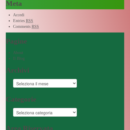
Meta
Accedi
Entries
RSS
Comments
RSS
Pagine
About
Il Blog
Archivi
Categorie
Area Riservata