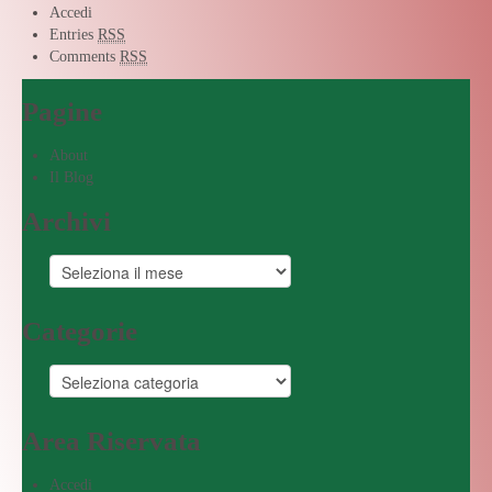
Accedi
Entries
RSS
Comments
RSS
Pagine
About
Il Blog
Archivi
Categorie
Area Riservata
Accedi