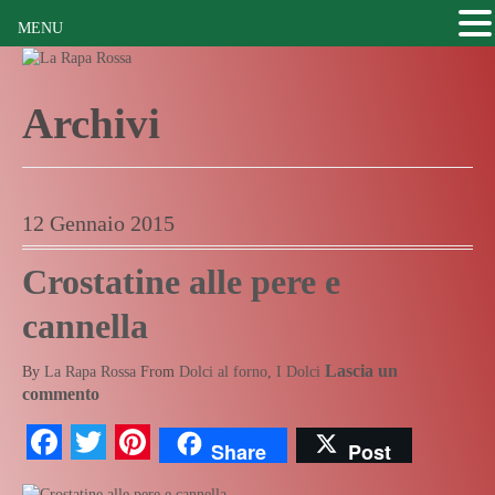
MENU
Archivi
12 Gennaio 2015
Crostatine alle pere e
cannella
Lascia un
By
La Rapa Rossa
From
Dolci al forno
,
I Dolci
commento
Facebook
Twitter
Pinterest
Share
Post