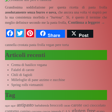
Grandissima soddisfazione per questa ricetta di pasta frolla
assolutamente senza burro e uova,
che ancora una volta vi stupirà per
la sua consistenza morbida e “
burrosa
“. Sì, è questo il termine che
Continua a leggere
→
meglio definisce secondo me la pasta frolla,
Facebook
Twitter
Pinterest
Share
Post
cannella
crostata
pasta frolla vegan
pere
torta
Articoli recenti
Crema di basilico vegana
Falafel di carote
Chili di fagioli
Millefoglie di pane azzimo e zucchine
Spring rolls vietnamiti
Tag
antipasto
carote
broccoli
cioccolato
ceci
barbabietola
cacao
agar agar
gluten free
contorno
cumino
grano
curcuma
cuscus integrale
G.A.S.