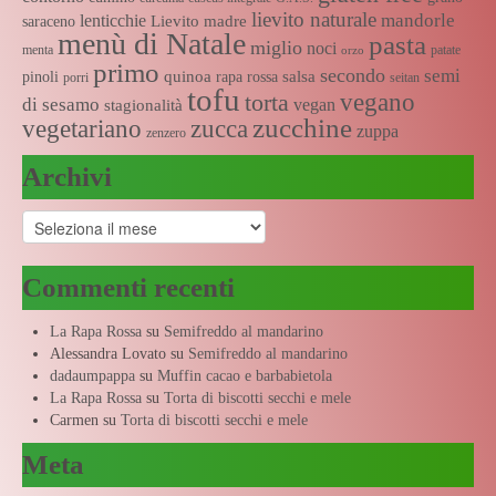
lievito naturale
mandorle
lenticchie
Lievito madre
saraceno
menù di Natale
pasta
miglio
noci
menta
patate
orzo
primo
secondo
semi
quinoa
salsa
pinoli
rapa rossa
porri
seitan
tofu
vegano
torta
di sesamo
vegan
stagionalità
zucchine
vegetariano
zucca
zuppa
zenzero
Archivi
Archivi
Commenti recenti
La Rapa Rossa
su
Semifreddo al mandarino
Alessandra Lovato
su
Semifreddo al mandarino
dadaumpappa
su
Muffin cacao e barbabietola
La Rapa Rossa
su
Torta di biscotti secchi e mele
Carmen
su
Torta di biscotti secchi e mele
Meta