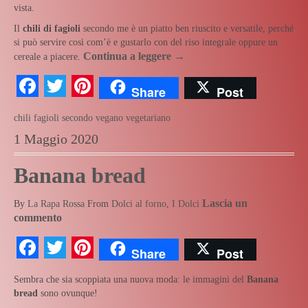
vista.
Il
chili di fagioli
secondo me è un piatto ben riuscito e versatile, perché
si può servire così com’è e gustarlo con del riso integrale oppure un
Continua a leggere
→
cereale a piacere.
Facebook
Twitter
Pinterest
Share
Post
chili
fagioli
secondo
vegano
vegetariano
1 Maggio 2020
Banana bread
Lascia un
By
La Rapa Rossa
From
Dolci al forno
,
I Dolci
commento
Facebook
Twitter
Pinterest
Share
Post
Sembra che sia scoppiata una nuova moda: le immagini del
Banana
bread
sono ovunque!