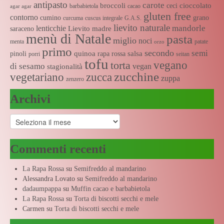
antipasto
carote
broccoli
cioccolato
ceci
barbabietola
cacao
agar agar
gluten free
contorno
cumino
grano
curcuma
cuscus integrale
G.A.S.
lievito naturale
mandorle
lenticchie
Lievito madre
saraceno
menù di Natale
pasta
miglio
noci
menta
patate
orzo
primo
secondo
semi
quinoa
salsa
pinoli
rapa rossa
porri
seitan
tofu
vegano
torta
di sesamo
vegan
stagionalità
zucchine
vegetariano
zucca
zuppa
zenzero
Archivi
Archivi
Commenti recenti
La Rapa Rossa
su
Semifreddo al mandarino
Alessandra Lovato
su
Semifreddo al mandarino
dadaumpappa
su
Muffin cacao e barbabietola
La Rapa Rossa
su
Torta di biscotti secchi e mele
Carmen
su
Torta di biscotti secchi e mele