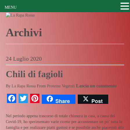
MENU
Archivi
24 Luglio 2020
Chili di fagioli
Lascia un commento
By
La Rapa Rossa
From
Proteine Vegetali
Facebook
Twitter
Pinterest
Share
Post
Nel periodo appena trascorso di totale chiusura in casa, a causa del
Covid-19, ho sperimentato varie ricette per accontentare un po’ tutta la
famiglia e per realizzare piatti gustosi e se possibile anche piacevoli alla