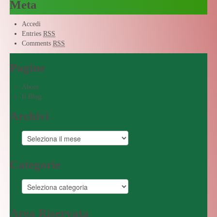
Meta
Accedi
Entries
RSS
Comments
RSS
Pagine
About
Il Blog
Archivi
Categorie
Area Riservata