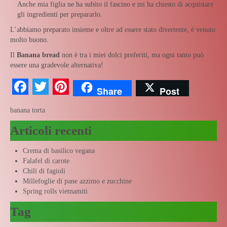
Anche mia figlia ne ha subìto il fascino e mi ha chiesto di acquistare
gli ingredienti per prepararlo.
L’abbiamo preparato insieme e oltre ad essere stato divertente, è venuto
molto buono.
Il
Banana bread
non è tra i miei dolci preferiti, ma ogni tanto può
essere una gradevole alternativa!
Facebook
Twitter
Pinterest
Share
Post
banana
torta
Articoli recenti
Crema di basilico vegana
Falafel di carote
Chili di fagioli
Millefoglie di pane azzimo e zucchine
Spring rolls vietnamiti
Tag