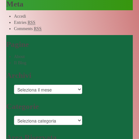
Meta
Accedi
Entries
RSS
Comments
RSS
Pagine
About
Il Blog
Archivi
Categorie
Area Riservata