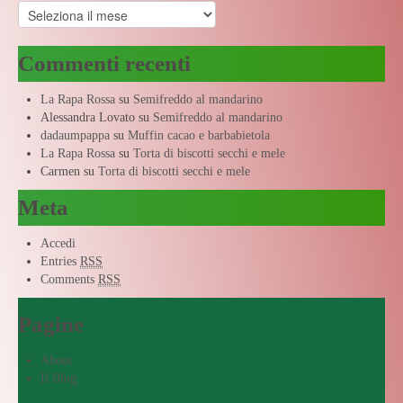
Archivi
Commenti recenti
La Rapa Rossa
su
Semifreddo al mandarino
Alessandra Lovato
su
Semifreddo al mandarino
dadaumpappa
su
Muffin cacao e barbabietola
La Rapa Rossa
su
Torta di biscotti secchi e mele
Carmen
su
Torta di biscotti secchi e mele
Meta
Accedi
Entries
RSS
Comments
RSS
Pagine
About
Il Blog