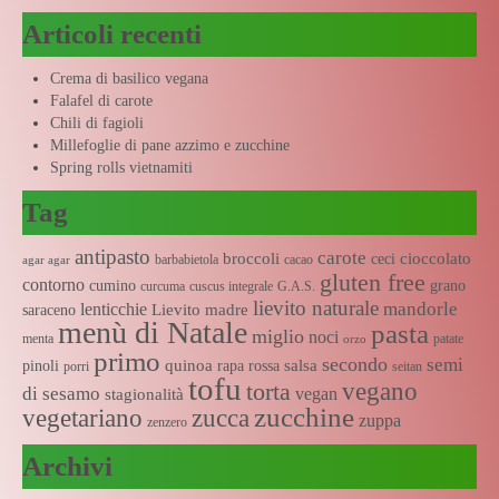
Articoli recenti
Crema di basilico vegana
Falafel di carote
Chili di fagioli
Millefoglie di pane azzimo e zucchine
Spring rolls vietnamiti
Tag
antipasto
carote
broccoli
cioccolato
ceci
barbabietola
cacao
agar agar
gluten free
contorno
cumino
grano
curcuma
cuscus integrale
G.A.S.
lievito naturale
mandorle
lenticchie
Lievito madre
saraceno
menù di Natale
pasta
miglio
noci
menta
patate
orzo
primo
secondo
semi
quinoa
salsa
pinoli
rapa rossa
porri
seitan
tofu
vegano
torta
di sesamo
vegan
stagionalità
zucchine
vegetariano
zucca
zuppa
zenzero
Archivi