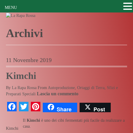
MENU
Archivi
11 Novembre 2019
Kimchi
By
La Rapa Rossa
From
Autoproduzione
,
Ortaggi di Terra
,
Sfizi e
Lascia un commento
Preparati Speciali
Facebook
Twitter
Pinterest
Share
Post
Il
Kimchi
è uno dei cibi fermentati più facile da realizzare a
casa.
Kimchi