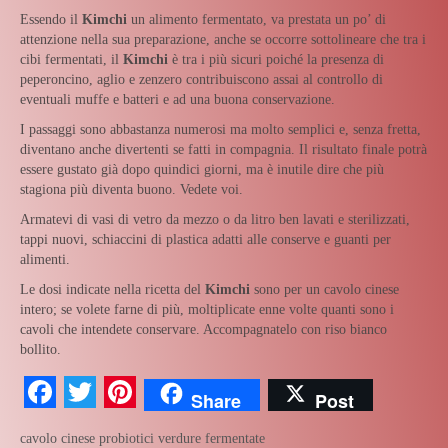
Essendo il
Kimchi
un alimento fermentato, va prestata un po’ di
attenzione nella sua preparazione, anche se occorre sottolineare che tra i
cibi fermentati, il
Kimchi
è tra i più sicuri poiché la presenza di
peperoncino, aglio e zenzero contribuiscono assai al controllo di
eventuali muffe e batteri e ad una buona conservazione.
I passaggi sono abbastanza numerosi ma molto semplici e, senza fretta,
diventano anche divertenti se fatti in compagnia. Il risultato finale potrà
essere gustato già dopo quindici giorni, ma è inutile dire che più
stagiona più diventa buono. Vedete voi.
Armatevi di vasi di vetro da mezzo o da litro ben lavati e sterilizzati,
tappi nuovi, schiaccini di plastica adatti alle conserve e guanti per
alimenti.
Le dosi indicate nella ricetta del
Kimchi
sono per un cavolo cinese
intero; se volete farne di più, moltiplicate enne volte quanti sono i
cavoli che intendete conservare. Accompagnatelo con riso bianco
bollito.
Facebook
Twitter
Pinterest
Share
Post
cavolo cinese
probiotici
verdure fermentate