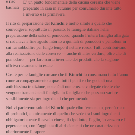
e riso
E’ un piatto fondamentale della cucina coreana che viene
basmati
preparato in casa in autunno per consumarlo durante tutto
l’inverno e la primavera.
Il rito di preparazione del
Kimchi
è molto simile a quello che
coinvolgeva, soprattutto in passato, le famiglie italiane nella
preparazione della salsa di pomodoro, quando l’intera famiglia allargata
si radunava a fine agosto intorno a quintali di pomodori e pentoloni in
cui far sobbollire per lungo tempo il nettare rosso. Tutti contribuivano
alla realizzazione delle conserve — anche di altre verdure, oltre che di
pomodoro — per fare scorta invernale dei prodotti che la stagione
offriva riccamente in estate.
Così è per le famiglie coreane che il
Kimchi
lo consumano tutto l’anno
come accompagnamento a quasi tutti i piatti e che gode di una
antichissima tradizione, nonché di numerose e variegate ricette che
vengono tramandate di famiglia in famiglia e che possono variare
sensibilmente sia per ingredienti che per metodo.
Noi vi parleremo solo del
Kimchi
quale cibo fermentato, perciò ricco
di probiotici, e unicamente di quello che vede tra i suoi ingredienti
obbligatoriamente il cavolo cinese, il cipollotto, l’aglio, lo zenzero e il
peperoncino, con l’aggiunta di altri elementi che ne caratterizzano
ulteriormente il sapore.