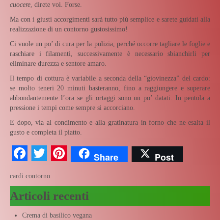
cuocere
, direte voi. Forse.
Ma con i giusti accorgimenti sarà tutto più semplice e sarete guidati alla
realizzazione di un contorno gustosissimo!
Ci vuole un po’ di cura per la pulizia, perché occorre tagliare le foglie e
raschiare i filamenti, successivamente è necessario sbianchirli per
eliminare durezza e sentore amaro.
Il tempo di cottura è variabile a seconda della “giovinezza” del cardo:
se molto teneri 20 minuti basteranno, fino a raggiungere e superare
abbondantemente l’ora se gli ortaggi sono un po’ datati. In pentola a
pressione i tempi come sempre si accorciano.
E dopo, via al condimento e alla gratinatura in forno che ne esalta il
gusto e completa il piatto.
Facebook
Twitter
Pinterest
Share
Post
cardi
contorno
Articoli recenti
Crema di basilico vegana