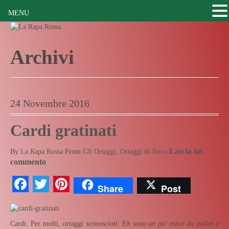
MENU
Archivi
24 Novembre 2016
Cardi gratinati
Lascia un
By
La Rapa Rossa
From
Gli Ortaggi
,
Ortaggi di Terra
commento
Facebook
Twitter
Pinterest
Share
Post
Cardi. Per molti, ortaggi sconosciuti.
Eh sono un po’ ostici da pulire e