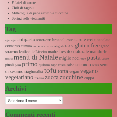
Falafel di carote
Chili di fagioli
Millefoglie di pane azzimo e zucchine
Spring rolls vietnamiti
Tag
antipasto
carote
broccoli
cioccolato
ceci
barbabietola
cacao
agar agar
gluten free
contorno
cumino
grano
curcuma
cuscus integrale
G.A.S.
lievito naturale
mandorle
lenticchie
Lievito madre
saraceno
menù di Natale
pasta
miglio
noci
menta
patate
orzo
primo
secondo
semi
quinoa
salsa
pinoli
rapa rossa
porri
seitan
tofu
vegano
torta
di sesamo
vegan
stagionalità
zucchine
vegetariano
zucca
zuppa
zenzero
Archivi
Archivi
Commenti recenti