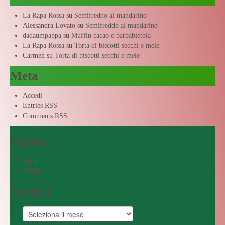
La Rapa Rossa
su
Semifreddo al mandarino
Alessandra Lovato
su
Semifreddo al mandarino
dadaumpappa
su
Muffin cacao e barbabietola
La Rapa Rossa
su
Torta di biscotti secchi e mele
Carmen
su
Torta di biscotti secchi e mele
Meta
Accedi
Entries
RSS
Comments
RSS
Pagine
About
Il Blog
Archivi