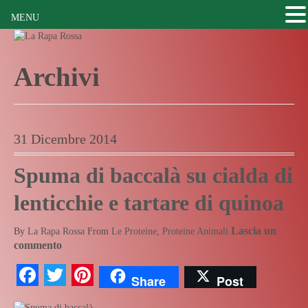
MENU
Archivi
31 Dicembre 2014
Spuma di baccalà su cialda di
lenticchie e tartare di quinoa
Lascia un
By
La Rapa Rossa
From
Le Proteine
,
Proteine Animali
commento
Facebook
Twitter
Pinterest
Share
Post