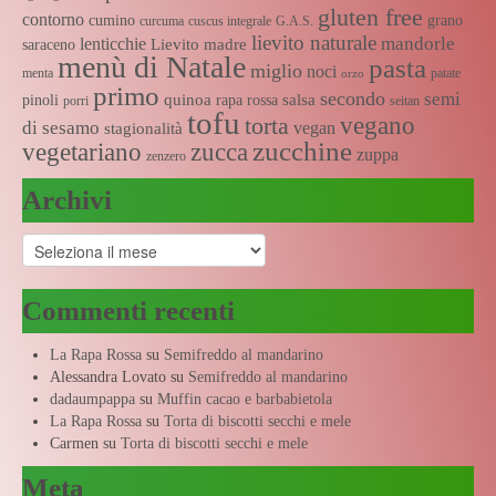
gluten free
contorno
cumino
grano
curcuma
cuscus integrale
G.A.S.
lievito naturale
mandorle
lenticchie
Lievito madre
saraceno
menù di Natale
pasta
miglio
noci
menta
patate
orzo
primo
secondo
semi
quinoa
salsa
pinoli
rapa rossa
porri
seitan
tofu
vegano
torta
di sesamo
vegan
stagionalità
zucchine
vegetariano
zucca
zuppa
zenzero
Archivi
Archivi
Commenti recenti
La Rapa Rossa
su
Semifreddo al mandarino
Alessandra Lovato
su
Semifreddo al mandarino
dadaumpappa
su
Muffin cacao e barbabietola
La Rapa Rossa
su
Torta di biscotti secchi e mele
Carmen
su
Torta di biscotti secchi e mele
Meta