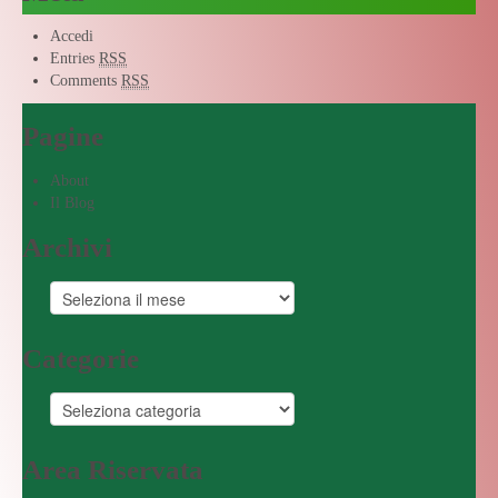
Accedi
Entries
RSS
Comments
RSS
Pagine
About
Il Blog
Archivi
Categorie
Area Riservata