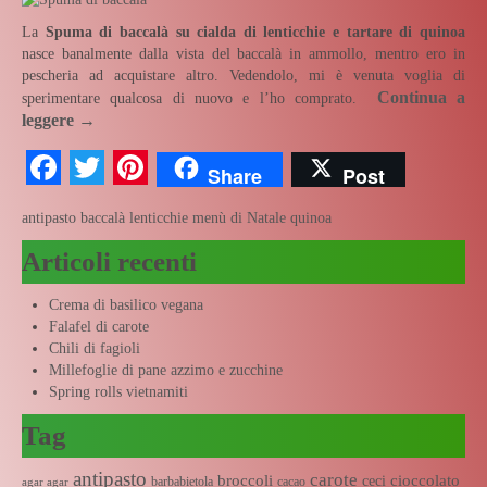
La
Spuma di baccalà su cialda di lenticchie e tartare di quinoa
nasce banalmente dalla vista del baccalà in ammollo, mentro ero in
pescheria ad acquistare altro. Vedendolo, mi è venuta voglia di
Continua a
sperimentare qualcosa di nuovo e l’ho comprato.
leggere
→
Facebook
Twitter
Pinterest
Share
Post
antipasto
baccalà
lenticchie
menù di Natale
quinoa
Articoli recenti
Crema di basilico vegana
Falafel di carote
Chili di fagioli
Millefoglie di pane azzimo e zucchine
Spring rolls vietnamiti
Tag
antipasto
carote
broccoli
cioccolato
ceci
barbabietola
cacao
agar agar