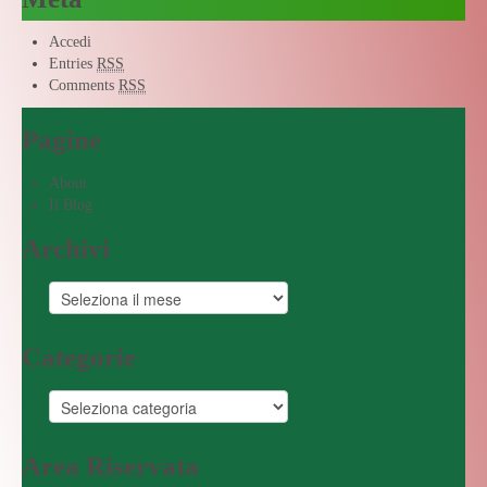
Accedi
Entries
RSS
Comments
RSS
Pagine
About
Il Blog
Archivi
Categorie
Area Riservata