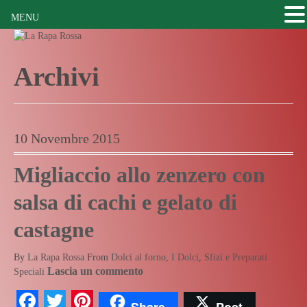
MENU
Archivi
10 Novembre 2015
Migliaccio allo zenzero con
salsa di cachi e gelato di
castagne
By
La Rapa Rossa
From
Dolci al forno
,
I Dolci
,
Sfizi e Preparati
Lascia un commento
Speciali
Facebook
Twitter
Pinterest
Share
Post