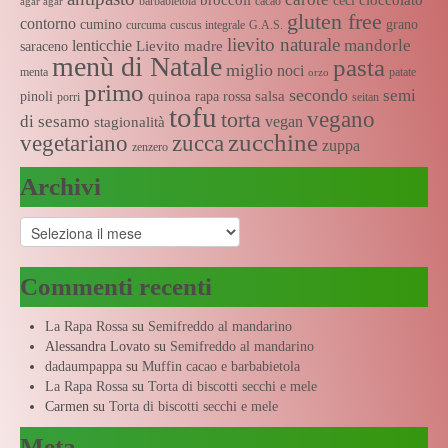
ceci
barbabietola
cacao
agar agar
gluten free
contorno
cumino
grano
curcuma
cuscus integrale
G.A.S.
lievito naturale
mandorle
lenticchie
Lievito madre
saraceno
menù di Natale
pasta
miglio
noci
menta
patate
orzo
primo
secondo
semi
quinoa
salsa
pinoli
rapa rossa
porri
seitan
tofu
vegano
torta
di sesamo
vegan
stagionalità
zucchine
vegetariano
zucca
zuppa
zenzero
Archivi
Archivi
Commenti recenti
La Rapa Rossa
su
Semifreddo al mandarino
Alessandra Lovato
su
Semifreddo al mandarino
dadaumpappa
su
Muffin cacao e barbabietola
La Rapa Rossa
su
Torta di biscotti secchi e mele
Carmen
su
Torta di biscotti secchi e mele
Meta