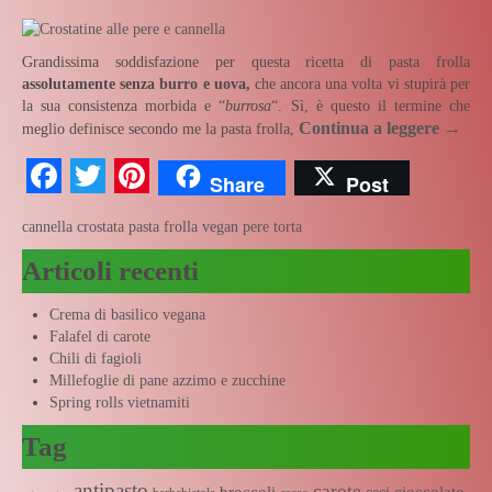
Grandissima soddisfazione per questa ricetta di pasta frolla
assolutamente senza burro e uova,
che ancora una volta vi stupirà per
la sua consistenza morbida e “
burrosa
“. Sì, è questo il termine che
Continua a leggere
→
meglio definisce secondo me la pasta frolla,
Facebook
Twitter
Pinterest
Share
Post
cannella
crostata
pasta frolla vegan
pere
torta
Articoli recenti
Crema di basilico vegana
Falafel di carote
Chili di fagioli
Millefoglie di pane azzimo e zucchine
Spring rolls vietnamiti
Tag
antipasto
carote
broccoli
cioccolato