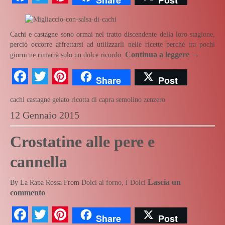
Cachi e castagne sono ormai nel tratto discendente della loro stagione,
perciò occorre affrettarsi ad utilizzarli nelle ricette perché tra pochi
Continua a leggere
→
giorni ne rimarrà solo un dolce ricordo.
Facebook
Twitter
Pinterest
Share
Post
cachi
castagne
gelato
ricotta di capra
semolino
zenzero
12 Gennaio 2015
Crostatine alle pere e
cannella
Lascia un
By
La Rapa Rossa
From
Dolci al forno
,
I Dolci
commento
Facebook
Twitter
Pinterest
Share
Post