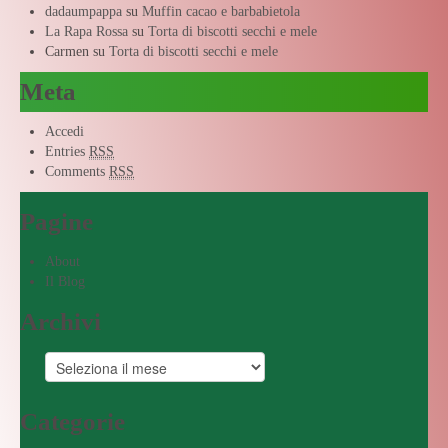
dadaumpappa
su
Muffin cacao e barbabietola
La Rapa Rossa
su
Torta di biscotti secchi e mele
Carmen
su
Torta di biscotti secchi e mele
Meta
Accedi
Entries
RSS
Comments
RSS
Pagine
About
Il Blog
Archivi
Categorie