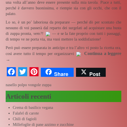
una volta all’anno deve essere presente sulla mia tavola. Piace a tutti,
perché è davvero buonissima, e riempie sia con gli occhi, che con il
palato.
Lo so, è un po’ laboriosa da preparare — perché dò per scontato che
nessuno di voi passerà dal reparto dei surgelati ad acquistare una busta
di zuppa pronta,
vero?!
— e se la fate proprio con tutti i passaggi,
di tempo ve ne porta via, ma vuoi mettere la soddisfazione!
Però può essere preparata in anticipo e tra l’altro vi posto la ricetta ora,
Continua a leggere
così avere tutto il tempo per organizzarvi
.
→
Facebook
Twitter
Pinterest
Share
Post
nasello
polpo
vongole
zuppa
Articoli recenti
Crema di basilico vegana
Falafel di carote
Chili di fagioli
Millefoglie di pane azzimo e zucchine