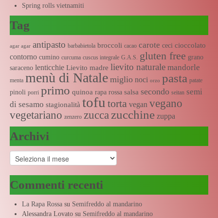
Spring rolls vietnamiti
Tag
antipasto
carote
broccoli
cioccolato
ceci
barbabietola
cacao
agar agar
gluten free
contorno
cumino
grano
curcuma
cuscus integrale
G.A.S.
lievito naturale
mandorle
lenticchie
Lievito madre
saraceno
menù di Natale
pasta
miglio
noci
menta
patate
orzo
primo
secondo
semi
quinoa
salsa
pinoli
rapa rossa
porri
seitan
tofu
vegano
torta
di sesamo
vegan
stagionalità
zucchine
vegetariano
zucca
zuppa
zenzero
Archivi
Archivi
Commenti recenti
La Rapa Rossa
su
Semifreddo al mandarino
Alessandra Lovato
su
Semifreddo al mandarino