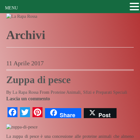
MENU
Archivi
11 Aprile 2017
Zuppa di pesce
By
La Rapa Rossa
From
Proteine Animali
,
Sfizi e Preparati Speciali
Lascia un commento
Facebook
Twitter
Pinterest
Share
Post
La zuppa di pesce è una concessione alle proteine animali che almeno