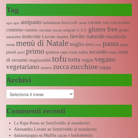
Tag
antipasto
carote
broccoli
cioccolato
ceci
barbabietola
cacao
agar agar
gluten free
contorno
cumino
grano
curcuma
cuscus integrale
G.A.S.
lievito naturale
mandorle
lenticchie
Lievito madre
saraceno
menù di Natale
pasta
miglio
noci
menta
patate
orzo
primo
secondo
semi
quinoa
salsa
pinoli
rapa rossa
porri
seitan
tofu
vegano
torta
di sesamo
vegan
stagionalità
zucchine
vegetariano
zucca
zuppa
zenzero
Archivi
Archivi
Commenti recenti
La Rapa Rossa
su
Semifreddo al mandarino
Alessandra Lovato
su
Semifreddo al mandarino
dadaumpappa
su
Muffin cacao e barbabietola