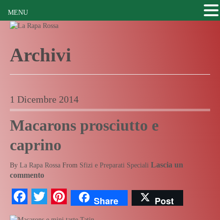
MENU
Archivi
1 Dicembre 2014
Macarons prosciutto e
caprino
Lascia un
By
La Rapa Rossa
From
Sfizi e Preparati Speciali
commento
Facebook
Twitter
Pinterest
Share
Post