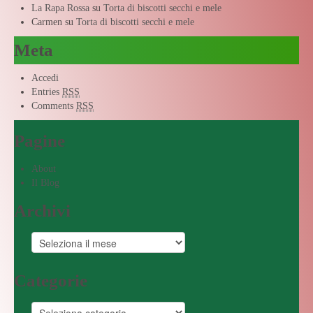
La Rapa Rossa
su
Torta di biscotti secchi e mele
Carmen
su
Torta di biscotti secchi e mele
Meta
Accedi
Entries
RSS
Comments
RSS
Pagine
About
Il Blog
Archivi
Categorie