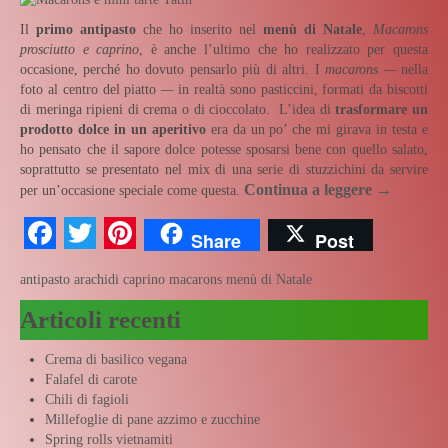
Il
primo antipasto
che ho inserito nel
menù di Natale
,
Macarons
prosciutto e caprino
, è anche l’ultimo che ho realizzato per questa
occasione, perché ho dovuto pensarlo più di altri. I
macarons —
nella
foto al centro del piatto
—
in realtà sono pasticcini, formati da biscotti
di meringa ripieni di crema o di cioccolato. L’idea di
trasformare un
prodotto dolce in un aperitivo
era da un po’ che mi girava in testa e
ho pensato che il sapore dolce potesse sposarsi bene con quello salato,
soprattutto se presentato nel mix di una serie di stuzzichini da servire
Continua a leggere
→
per un’occasione speciale come questa.
Facebook
Twitter
Pinterest
Share
Post
antipasto
arachidi
caprino
macarons
menù di Natale
Articoli recenti
Crema di basilico vegana
Falafel di carote
Chili di fagioli
Millefoglie di pane azzimo e zucchine
Spring rolls vietnamiti