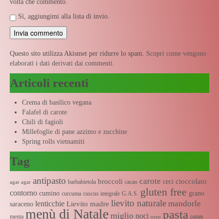
volta che commento.
Sì, aggiungimi alla lista di invio.
Questo sito utilizza Akismet per ridurre lo spam.
Scopri come vengono
elaborati i dati derivati dai commenti
.
Articoli recenti
Crema di basilico vegana
Falafel di carote
Chili di fagioli
Millefoglie di pane azzimo e zucchine
Spring rolls vietnamiti
Tag
antipasto
carote
broccoli
cioccolato
ceci
barbabietola
cacao
agar agar
gluten free
contorno
cumino
grano
curcuma
cuscus integrale
G.A.S.
lievito naturale
mandorle
lenticchie
Lievito madre
saraceno
menù di Natale
pasta
miglio
noci
menta
patate
orzo