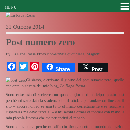
MENU
31 Ottobre 2014
Post numero zero
By
La Rapa Rossa
From
Eco-attività quotidiane
,
Stagioni
Facebook
Twitter
Pinterest
Share
Post
Ci siamo, è arrivato il giorno del post numero zero, quello
che apre la nascita del mio blog,
La Rapa Rossa
.
Sono entusiasta di scrivere con qualche giorno di anticipo questo post
perché mi sono data la scadenza del 31 ottobre per andare on-line con il
sito – ancora non so se sarà tutto ultimato correttamente e se riuscirò a
rispettarla ma devo farcela! – e mi sembra ormai di toccare con mano la
mia piccola finestra che sta per aprirsi al mondo.
Sono emozionata perché mi affaccio timidamente al mondo del web e