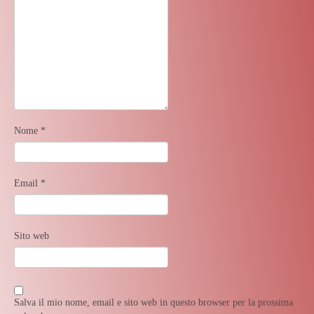
Nome
*
Email
*
Sito web
Salva il mio nome, email e sito web in questo browser per la prossima