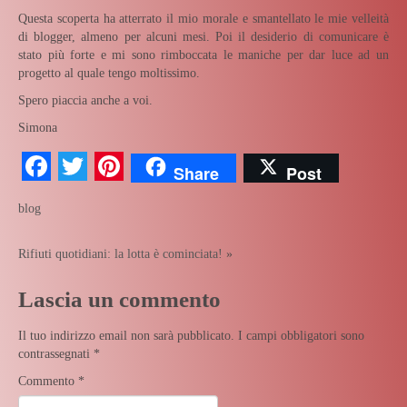
Questa scoperta ha atterrato il mio morale e smantellato le mie velleità
di blogger, almeno per alcuni mesi. Poi il desiderio di comunicare è
stato più forte e mi sono rimboccata le maniche per dar luce ad un
progetto al quale tengo moltissimo.
Spero piaccia anche a voi.
Simona
Facebook
Twitter
Pinterest
Share
Post
blog
Rifiuti quotidiani: la lotta è cominciata!
»
Lascia un commento
Il tuo indirizzo email non sarà pubblicato.
I campi obbligatori sono
contrassegnati
*
Commento
*