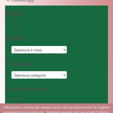
Comments
RSS
Pagine
About
Il Blog
Archivi
Categorie
Area Riservata
Accedi
Powered by DiGiFast
Utilizziamo i cookie per essere sicuri che tu possa avere la migliore
esperienza sul nostro sito. Visitando questo sito ne accetti l'utilizzo.