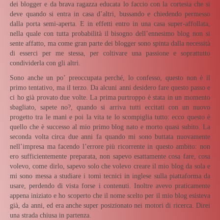
dei blogger e da brava ragazza educata lo faccio con la cortesia che si
deve quando si entra in casa d’altri, bussando e chiedendo permesso
dalla porta semi-aperta. E in effetti entro in una casa super-affollata,
nella quale con tutta probabilità il bisogno dell’ennesimo blog non si
sente affatto, ma come gran parte dei blogger sono spinta dalla necessità
di esserci per me stessa, per coltivare una passione e soprattutto
condividerla con gli altri.
Sono anche un po’ preoccupata perché, lo confesso, questo non è il
primo tentativo, ma il terzo. Da alcuni anni desidero fare questo passo e
ci ho già provato due volte. La prima purtroppo è stata in un momento
sbagliato, sapete no?, quando si arriva tutti eccitati con un nuovo
progetto tra le mani e poi la vita te lo scompiglia tutto: ecco questo è
quello che è successo al mio primo blog nato e morto quasi subito. La
seconda volta circa due anni fa quando mi sono buttata nuovamente
nell’impresa ma facendo l’errore più ricorrente in questo ambito: non
ero sufficientemente preparata, non sapevo esattamente cosa fare, cosa
volevo, come dirlo, sapevo solo che volevo creare il mio blog da sola e
mi sono messa a studiare i tomi tecnici in inglese sulla piattaforma da
usare, perdendo di vista forse i contenuti. Inoltre avevo praticamente
appena iniziato e ho scoperto che il nome scelto per il mio blog esisteva
già, da anni, ed era anche super posizionato nei motori di ricerca. Direi
una strada chiusa in partenza.