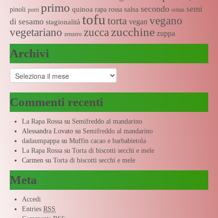
primo
secondo
semi
quinoa
salsa
pinoli
rapa rossa
porri
seitan
tofu
vegano
torta
di sesamo
vegan
stagionalità
zucchine
vegetariano
zucca
zuppa
zenzero
Archivi
Archivi
Commenti recenti
La Rapa Rossa
su
Semifreddo al mandarino
Alessandra Lovato
su
Semifreddo al mandarino
dadaumpappa
su
Muffin cacao e barbabietola
La Rapa Rossa
su
Torta di biscotti secchi e mele
Carmen
su
Torta di biscotti secchi e mele
Meta
Accedi
Entries
RSS